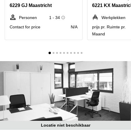
Bodegraven-
6229 GJ Maastricht
6221 KX Maastric
Hengelo
Reeuwijk
Hilversum
Business
Personen
1 - 34
Werkplekken
center
Hoofddorp
Contact for price
N/A
prijs pr. Ruimte pr.
Arnhem
Maand
Deventer
Business
center
Rotterdam
Amsterdam
Westpoort
Tiel
Business
Tilburg
center
Hilversum
Zwolle
Business
Amsterdam
center
Westpoort
Den
Haag
Coworking
space
Breda
Locatie niet beschikbaar
Coworking