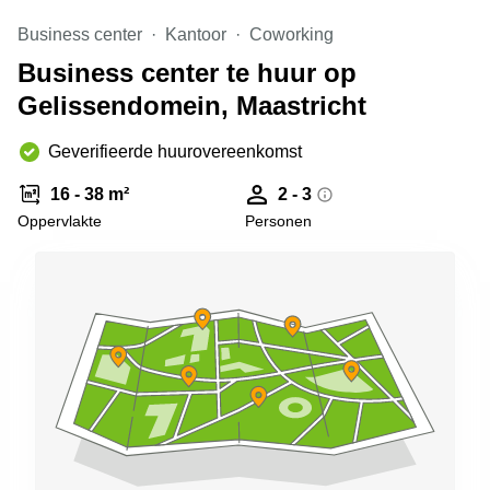
Arnhem
Business center
Kantoor
Coworking
Kantoorruimte
Business center te huur op
in Arnhem
Gelissendomein, Maastricht
Coworking
space
Hilversum
Geverifieerde huurovereenkomst
Coworking
16 - 38 m²
2 - 3
space
Oppervlakte
Personen
Zwolle
Coworking
Haarlem
Kantoor
Huren
in
Hengelo
Bedrijfsruimte
Huren in
Nijmegen