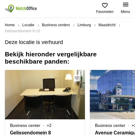
Favorieten
Menu
Huren / Verhuren
Home
Locatie
Business centers
Limburg
Maastricht
Gelissendomein 8-10
Help
Productpagina's
Populaire
Populaire
Deze locatie is verhuurd
Steden
zoekopdrachten
Kantoorruimten
Bekijk hieronder vergelijkbare
Over ons
Alkmaar
Kantoorruimte
beschikbare panden:
Business
in Breda
Centers
Amsterdam
Voeg je kantoorruimte toe
Oost
Kantoor
Flexplekken
huren
Amsterdam
Bergen
Huurprijs
Coworking
Westpoort
op
Spaces
Zoom
Bergen
Log in
Vergaderruimten
op
Kantoor
Zoom
huren
Virtueel
Tiel
Kantoor
Amersfoort
Business center
+2
Business center
+
Kantoor
Bedrijfsruimte
Breda
huren
Gelissendomein 8
Avenue Ceramique