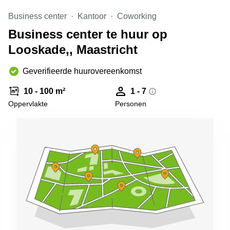
Arnhem
Business center
Kantoor
Coworking
Kantoorruimte
Business center te huur op
in Arnhem
Looskade,, Maastricht
Coworking
space
Hilversum
Geverifieerde huurovereenkomst
Coworking
10 - 100 m²
1 - 7
space
Oppervlakte
Personen
Zwolle
Coworking
Haarlem
Kantoor
Huren
in
Hengelo
Bedrijfsruimte
Huren in
Nijmegen