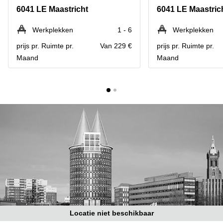
Bodegraven-
6041 LE Maastricht
6041 LE Maastric
Hengelo
Reeuwijk
Hilversum
Business
Werkplekken
1 - 6
Werkplekken
center
Hoofddorp
prijs pr. Ruimte pr.
Van 229 €
prijs pr. Ruimte pr.
Arnhem
Maand
Maand
Deventer
Business
center
Rotterdam
Amsterdam
Westpoort
Tiel
Business
Tilburg
center
Hilversum
Zwolle
Business
Amsterdam
center
Westpoort
Den
Haag
Coworking
space
Breda
Locatie niet beschikbaar
Coworking