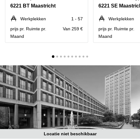
Bodegraven-
6221 BT Maastricht
6221 SE Maastric
Hengelo
Reeuwijk
Hilversum
Business
Werkplekken
1 - 57
Werkplekken
center
Hoofddorp
prijs pr. Ruimte pr.
Van 259 €
prijs pr. Ruimte pr.
Arnhem
Maand
Maand
Deventer
Business
center
Rotterdam
Amsterdam
Westpoort
Tiel
Business
Tilburg
center
Hilversum
Zwolle
Business
Amsterdam
center
Westpoort
Den
Haag
Coworking
space
Breda
Locatie niet beschikbaar
Coworking