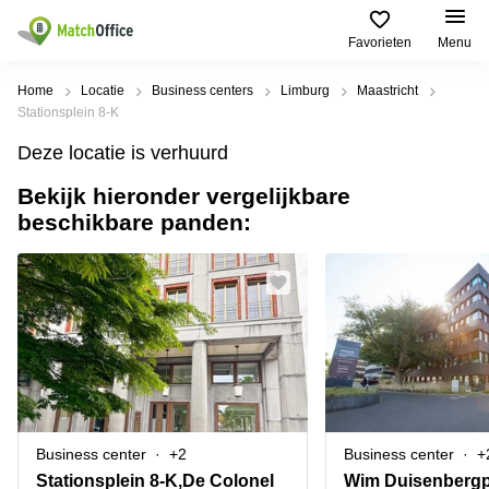
Favorieten
Menu
Huren / Verhuren
Home
Locatie
Business centers
Limburg
Maastricht
Stationsplein 8-K
Help
Productpagina's
Populaire
Populaire
Deze locatie is verhuurd
Steden
zoekopdrachten
Kantoorruimten
Bekijk hieronder vergelijkbare
Over ons
Alkmaar
Kantoorruimte
beschikbare panden:
Business
in Breda
Centers
Amsterdam
Voeg je kantoorruimte toe
Oost
Kantoor
Flexplekken
huren
Amsterdam
Bergen
Huurprijs
Coworking
Westpoort
op
Spaces
Zoom
Bergen
Log in
Vergaderruimten
op
Kantoor
Zoom
huren
Virtueel
Tiel
Kantoor
Amersfoort
Business center
+2
Business center
+
Kantoor
Bedrijfsruimte
Breda
huren
Stationsplein 8-K,De Colonel