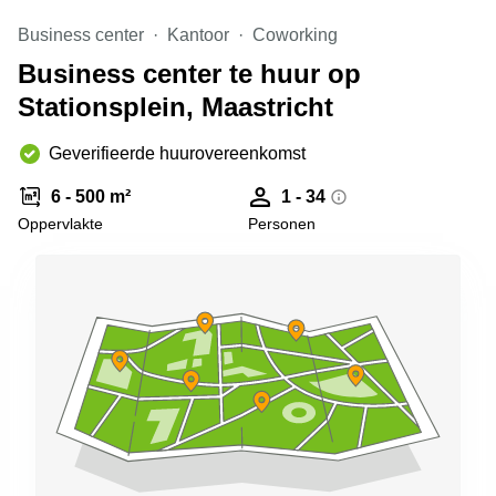
Arnhem
Business center
Kantoor
Coworking
Kantoorruimte
Business center te huur op
in Arnhem
Stationsplein, Maastricht
Coworking
space
Hilversum
Geverifieerde huurovereenkomst
Coworking
6 - 500 m²
1 - 34
space
Oppervlakte
Personen
Zwolle
Coworking
Haarlem
Kantoor
Huren
in
Hengelo
Bedrijfsruimte
Huren in
Nijmegen