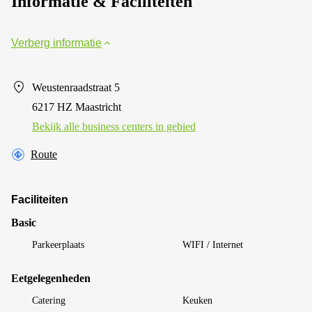
Informatie & Faciliteiten
Verberg informatie
Weustenraadstraat 5
6217 HZ Maastricht
Bekijk alle business centers in gebied
Route
Faciliteiten
Basic
Parkeerplaats
WIFI / Internet
Eetgelegenheden
Catering
Keuken