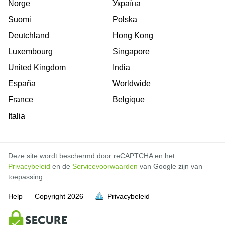
Norge
Україна
Suomi
Polska
Deutchland
Hong Kong
Luxembourg
Singapore
United Kingdom
India
España
Worldwide
France
Belgique
Italia
Deze site wordt beschermd door reCAPTCHA en het
Privacybeleid
en de
Servicevoorwaarden
van Google zijn van
toepassing.
Help
Copyright
2026
Privacybeleid
vol is
vol is
vol is
vol is
vol is
vol is
vol is
vol is
vol is
vol is