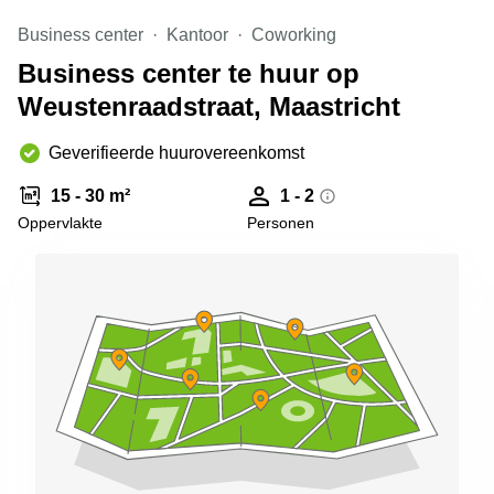
Arnhem
Business center
Kantoor
Coworking
Kantoorruimte
Business center te huur op
in Arnhem
Weustenraadstraat, Maastricht
Coworking
space
Hilversum
Geverifieerde huurovereenkomst
Coworking
15 - 30 m²
1 - 2
space
Oppervlakte
Personen
Zwolle
Coworking
Haarlem
Kantoor
Huren
in
Hengelo
Bedrijfsruimte
Huren in
Nijmegen