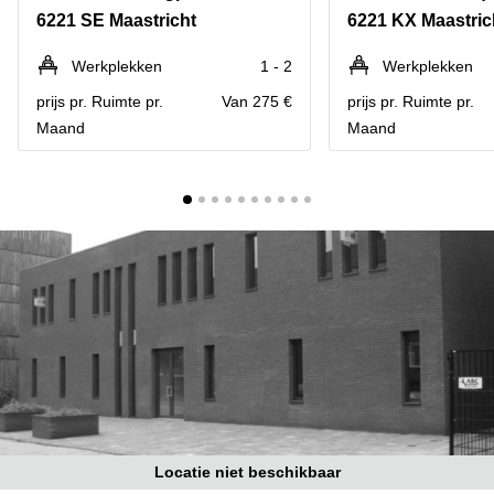
Bodegraven-
6221 SE Maastricht
6221 KX Maastric
Hengelo
Reeuwijk
Hilversum
Business
Werkplekken
1 - 2
Werkplekken
center
Hoofddorp
prijs pr. Ruimte pr.
Van 275 €
prijs pr. Ruimte pr.
Arnhem
Maand
Maand
Deventer
Business
center
Rotterdam
Amsterdam
Westpoort
Tiel
Business
Tilburg
center
Hilversum
Zwolle
Business
Amsterdam
center
Westpoort
Den
Haag
Coworking
space
Breda
Locatie niet beschikbaar
Coworking