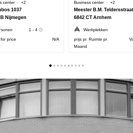
s center
+2
Business center
+2
nbos 1037
Meester B.M. Teldersstraat
BB Nijmegen
6842 CT Arnhem
rsonen
1 - 4
Werkplekken
for price
N/A
prijs pr. Ruimte pr.
V
Maand