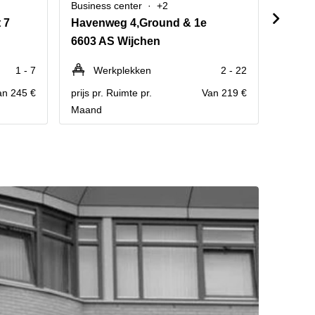
Business center
+2
Busine
 7
Havenweg 4,Ground & 1e
Jonke
6603 AS Wijchen
6534 
1 - 7
Werkplekken
2 - 22
We
an 245 €
prijs pr. Ruimte pr.
Van 219 €
prijs pr
Maand
Maand