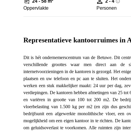
24 - 58 m²
2 - 4
Oppervlakte
Personen
Representatieve kantoorruimes in A
Dit is hét ondernemerscentrum van de Betuwe. Dit centru
verschillende groottes waar men direct aan de s
internetvoorzieningen in de kantoren is gezorgd. Het enige
plaatsen en uw telefoon en pc aan te sluiten. Het onde
werken een stuk makkelijker maakt: 24 uur per dag, zev
verdiepingen. De kantoren hebben afmetingen van 25 tot 
en variëren in grootte van 100 tot 200 m2. De bedri
vloerbelasting van 1.500 kg per m2 (en zijn dus geschi
bedrijfsunit een afgewerkte monolithische vloer, een 
mogelijkheid om een eigen kantoor in te richten. De kanto
om geluidsoverlast te voorkomen. Alle ruimten zijn inte