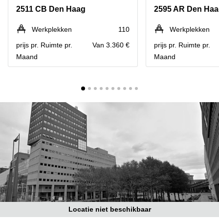
Bodegraven-
2511 CB Den Haag
2595 AR Den Ha
Hengelo
Reeuwijk
Hilversum
Business
Werkplekken
110
Werkplekken
center
Hoofddorp
prijs pr. Ruimte pr.
Van 3.360 €
prijs pr. Ruimte pr.
Arnhem
Maand
Maand
Deventer
Business
center
Rotterdam
Amsterdam
Westpoort
Tiel
Business
Tilburg
center
Hilversum
Zwolle
Business
Amsterdam
center
Westpoort
Den
Haag
Coworking
space
Breda
Locatie niet beschikbaar
Coworking