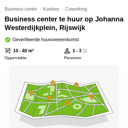
Arnhem
Business center
Kantoor
Coworking
Kantoorruimte
Business center te huur op Johanna
in Arnhem
Westerdijkplein, Rijswijk
Coworking
space
Hilversum
Geverifieerde huurovereenkomst
Coworking
10 - 40 m²
1 - 3
space
Oppervlakte
Personen
Zwolle
Coworking
Haarlem
Kantoor
Huren
in
Hengelo
Bedrijfsruimte
Huren in
Nijmegen