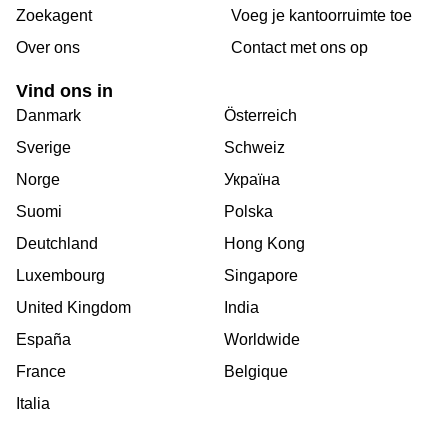
Zoekagent
Voeg je kantoorruimte toe
Over ons
Сontact met ons op
Vind ons in
Danmark
Österreich
Sverige
Schweiz
Norge
Україна
Suomi
Polska
Deutchland
Hong Kong
Luxembourg
Singapore
United Kingdom
India
España
Worldwide
France
Belgique
Italia