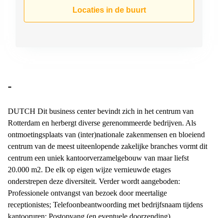
Arnhem
Locaties in de buurt
Kantoorruimte
in Arnhem
Coworking
space
Hilversum
Coworking
-
space
Zwolle
DUTCH Dit business center bevindt zich in het centrum van
Coworking
Rotterdam en herbergt diverse gerenommeerde bedrijven. Als
Haarlem
ontmoetingsplaats van (inter)nationale zakenmensen en bloeiend
Kantoor
centrum van de meest uiteenlopende zakelijke branches vormt dit
Huren
centrum een uniek kantoorverzamelgebouw van maar liefst
in
Hengelo
20.000 m2. De elk op eigen wijze vernieuwde etages
onderstrepen deze diversiteit. Verder wordt aangeboden:
Bedrijfsruimte
Professionele ontvangst van bezoek door meertalige
Huren in
Nijmegen
receptionistes; Telefoonbeantwoording met bedrijfsnaam tijdens
kantooruren; Postopvang (en eventuele doorzending),