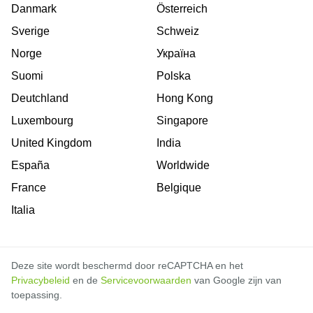
Danmark
Österreich
Sverige
Schweiz
Norge
Україна
Suomi
Polska
Deutchland
Hong Kong
Luxembourg
Singapore
United Kingdom
India
España
Worldwide
France
Belgique
Italia
Deze site wordt beschermd door reCAPTCHA en het
Privacybeleid
en de
Servicevoorwaarden
van Google zijn van
toepassing.