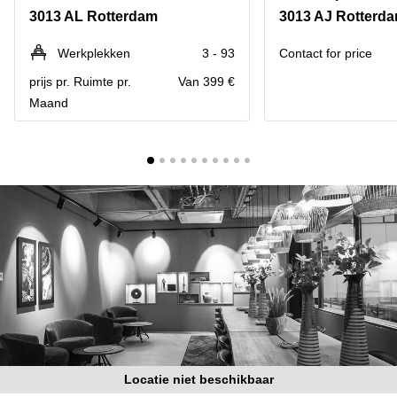
Bodegraven-
3013 AL Rotterdam
3013 AJ Rotterd
Hengelo
Reeuwijk
Hilversum
Business
Werkplekken
3 - 93
Contact for price
center
Hoofddorp
prijs pr. Ruimte pr.
Van 399 €
Arnhem
Maand
Deventer
Business
center
Rotterdam
Amsterdam
Westpoort
Tiel
Business
Tilburg
center
Hilversum
Zwolle
Business
Amsterdam
center
Westpoort
Den
Haag
Coworking
space
Breda
Locatie niet beschikbaar
Coworking