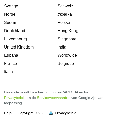
Sverige
Schweiz
Norge
Україна
Suomi
Polska
Deutchland
Hong Kong
Luxembourg
Singapore
United Kingdom
India
España
Worldwide
France
Belgique
Italia
Deze site wordt beschermd door reCAPTCHA en het
Privacybeleid
en de
Servicevoorwaarden
van Google zijn van
toepassing.
Help
Copyright
2026
Privacybeleid