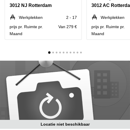
Bodegraven-
3012 NJ Rotterdam
3012 AC Rotterd
Hengelo
Reeuwijk
Hilversum
Business
Werkplekken
2 - 17
Werkplekken
center
Hoofddorp
prijs pr. Ruimte pr.
Van 279 €
prijs pr. Ruimte pr.
Arnhem
Maand
Maand
Deventer
Business
center
Rotterdam
Amsterdam
Westpoort
Tiel
Business
Tilburg
center
Hilversum
Zwolle
Business
Amsterdam
center
Westpoort
Den
Haag
Coworking
space
Breda
Locatie niet beschikbaar
Coworking