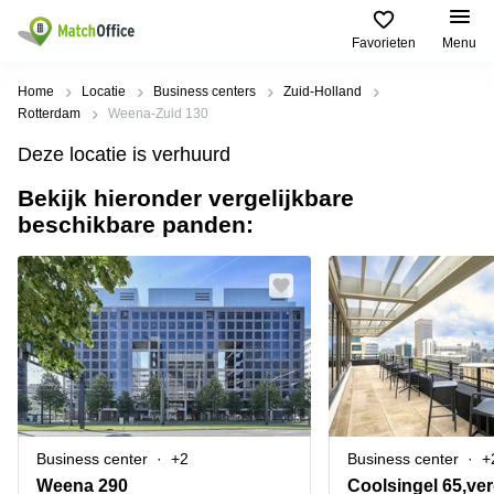
Favorieten
Menu
Huren / Verhuren
Home
Locatie
Business centers
Zuid-Holland
Rotterdam
Weena-Zuid 130
Help
Productpagina's
Populaire
Populaire
Deze locatie is verhuurd
Steden
zoekopdrachten
Kantoorruimten
Bekijk hieronder vergelijkbare
Over ons
Alkmaar
Kantoorruimte
beschikbare panden:
Business
in Breda
Centers
Amsterdam
Voeg je kantoorruimte toe
Oost
Kantoor
Flexplekken
huren
Amsterdam
Bergen
Huurprijs
Coworking
Westpoort
op
Spaces
Zoom
Bergen
Log in
Vergaderruimten
op
Kantoor
Zoom
huren
Virtueel
Tiel
Kantoor
Amersfoort
Business center
+2
Business center
+
Kantoor
Bedrijfsruimte
Breda
huren
Weena 290
Coolsingel 65,ver