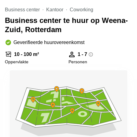
Arnhem
Business center
Kantoor
Coworking
Kantoorruimte
Business center te huur op Weena-
in Arnhem
Zuid, Rotterdam
Coworking
space
Hilversum
Geverifieerde huurovereenkomst
Coworking
10 - 100 m²
1 - 7
space
Oppervlakte
Personen
Zwolle
Coworking
Haarlem
Kantoor
Huren
in
Hengelo
Bedrijfsruimte
Huren in
Nijmegen