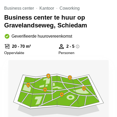
Arnhem
Business center
Kantoor
Coworking
Kantoorruimte
Business center te huur op
in Arnhem
Gravelandseweg, Schiedam
Coworking
space
Hilversum
Geverifieerde huurovereenkomst
Coworking
20 - 70 m²
2 - 5
space
Oppervlakte
Personen
Zwolle
Coworking
Haarlem
Kantoor
Huren
in
Hengelo
Bedrijfsruimte
Huren in
Nijmegen