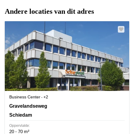
Andere locaties van dit adres
Business Center
+2
Gravelandseweg 258 , Schiedam
Gravelandseweg
Schiedam
Oppervlakte:
20 - 70 m²