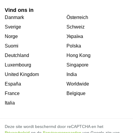
Vind ons in
Danmark
Österreich
Sverige
Schweiz
Norge
Україна
Suomi
Polska
Deutchland
Hong Kong
Luxembourg
Singapore
United Kingdom
India
España
Worldwide
France
Belgique
Italia
Deze site wordt beschermd door reCAPTCHA en het
Privacybeleid
en de
Servicevoorwaarden
van Google zijn van