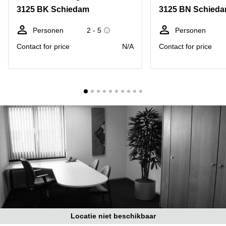
Bodegraven-
3125 BK Schiedam
3125 BN Schied
Hengelo
Reeuwijk
Hilversum
Business
Personen
2 - 5
Personen
center
Hoofddorp
Contact for price
N/A
Contact for price
Arnhem
Deventer
Business
center
Rotterdam
Amsterdam
Westpoort
Tiel
Business
Tilburg
center
Hilversum
Zwolle
Business
Amsterdam
center
Westpoort
Den
Haag
Coworking
space
Breda
Locatie niet beschikbaar
Coworking