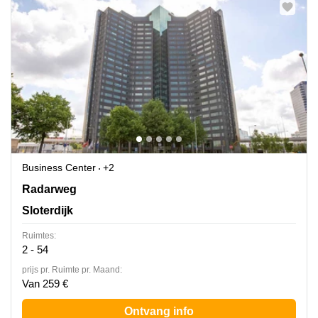
Business Center
+2
Radarweg 29A/B, Sloterdijk
Radarweg
Sloterdijk
Ruimtes:
2 - 54
prijs pr. Ruimte pr. Maand:
Van 259 €
Ontvang info