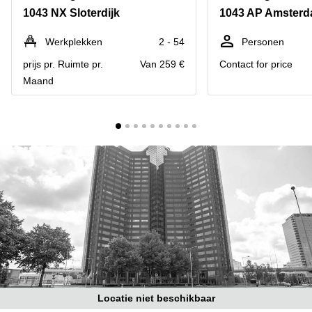
Bodegraven-
1043 NX Sloterdijk
Hengelo
Reeuwijk
Hilversum
Business
Werkplekken
2 - 54
Personen
center
Hoofddorp
prijs pr. Ruimte pr.
Van 259 €
Contact for price
Arnhem
Maand
Deventer
Business
center
Rotterdam
Amsterdam
Westpoort
Tiel
Business
Tilburg
center
Hilversum
Zwolle
Business
Amsterdam
center
Westpoort
Den
Haag
Coworking
space
Breda
Locatie niet beschikbaar
Coworking