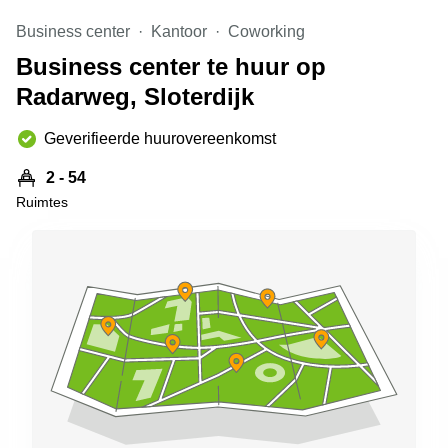
Arnhem
Business center
Kantoor
Coworking
Kantoorruimte
Business center te huur op
in Arnhem
Radarweg, Sloterdijk
Coworking
space
Hilversum
Geverifieerde huurovereenkomst
Coworking
2 - 54
space
Ruimtes
Zwolle
Coworking
Haarlem
Kantoor
Huren
in
Hengelo
Bedrijfsruimte
Huren in
Nijmegen