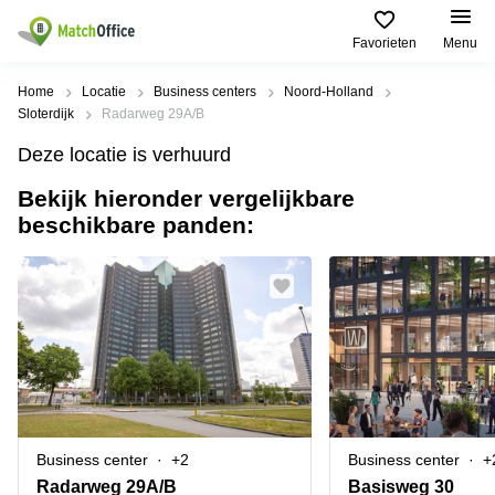
Favorieten
Menu
Huren / Verhuren
Home
Locatie
Business centers
Noord-Holland
Sloterdijk
Radarweg 29A/B
Help
Productpagina's
Populaire
Populaire
Deze locatie is verhuurd
Steden
zoekopdrachten
Kantoorruimten
Bekijk hieronder vergelijkbare
Over ons
Alkmaar
Kantoorruimte
beschikbare panden:
Business
in Breda
Centers
Amsterdam
Voeg je kantoorruimte toe
Oost
Kantoor
Flexplekken
huren
Amsterdam
Bergen
Huurprijs
Coworking
Westpoort
op
Spaces
Zoom
Bergen
Log in
Vergaderruimten
op
Kantoor
Zoom
huren
Virtueel
Tiel
Kantoor
Amersfoort
Business center
+2
Business center
+
Kantoor
Bedrijfsruimte
Breda
huren
Radarweg 29A/B
Basisweg 30