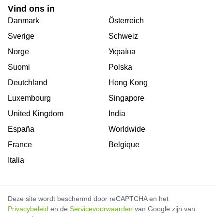
Vind ons in
Danmark
Österreich
Sverige
Schweiz
Norge
Україна
Suomi
Polska
Deutchland
Hong Kong
Luxembourg
Singapore
United Kingdom
India
España
Worldwide
France
Belgique
Italia
Deze site wordt beschermd door reCAPTCHA en het
Privacybeleid
en de
Servicevoorwaarden
van Google zijn van