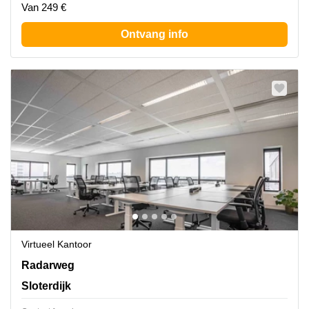
Van 249 €
Ontvang info
Virtueel Kantoor
Radarweg 29A/B, Sloterdijk
Radarweg
Sloterdijk