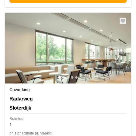
Coworking
Radarweg 29A/B, Sloterdijk
Radarweg
Sloterdijk
Ruimtes:
1
prijs pr. Ruimte pr. Maand: