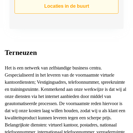
Arnhem
Locaties in de buurt
Kantoorruimte
in Arnhem
Coworking
space
Hilversum
Coworking
Terneuzen
space
Zwolle
Het is een netwerk van zelfstandige business centra.
Coworking
Gespecialiseerd in het leveren van de voornaamste virtuele
Haarlem
kantoordiensten; Vestigingsadres, telefoonnummer, spreekruimte
Kantoor
en trainingsruimte. Kenmerkend aan onze werkwijze is dat wij al
Huren
onze diensten via het internet aanbieden door middel van
in
Hengelo
geautomatiseerde processen. De voornaamste reden hiervoor is
dat wij onze kosten laag willen houden, zodat wij u als klant een
Bedrijfsruimte
kwaliteitsproduct kunnen leveren tegen een scherpe prijs.
Huren in
Nijmegen
Belangrijkste diensten: virtueel kantoor, postadres, nationaal
telefoonnummer, internationaal telefoonnummer, vergaderruimte,