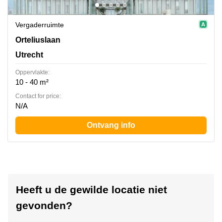
Vergaderruimte
Orteliuslaan 850, Utrecht
Orteliuslaan
Utrecht
Oppervlakte:
10 - 40 m²
Contact for price:
N/A
Ontvang info
Heeft u de gewilde locatie niet
gevonden?