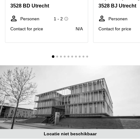
Bodegraven-
3528 BD Utrecht
3528 BJ Utrecht
Hengelo
Reeuwijk
Hilversum
Business
Personen
1 - 2
Personen
center
Hoofddorp
Contact for price
N/A
Contact for price
Arnhem
Deventer
Business
center
Rotterdam
Amsterdam
Westpoort
Tiel
Business
Tilburg
center
Hilversum
Zwolle
Business
Amsterdam
center
Westpoort
Den
Haag
Coworking
space
Breda
Locatie niet beschikbaar
Coworking