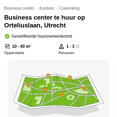
Arnhem
Business center
Kantoor
Coworking
Kantoorruimte
Business center te huur op
in Arnhem
Orteliuslaan, Utrecht
Coworking
space
Hilversum
Geverifieerde huurovereenkomst
Coworking
10 - 40 m²
1 - 3
space
Oppervlakte
Personen
Zwolle
Coworking
Haarlem
Kantoor
Huren
in
Hengelo
Bedrijfsruimte
Huren in
Nijmegen