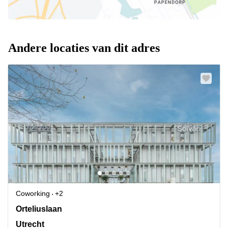
Andere locaties van dit adres
Coworking
+2
Orteliuslaan 850, Utrecht
Orteliuslaan
Utrecht