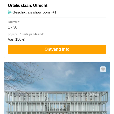
Orteliuslaan 850, Utrecht
Orteliuslaan, Utrecht
Geschikt als showroom
+1
Ruimtes:
1 - 30
prijs pr. Ruimte pr. Maand:
Van 150 €
Ontvang info