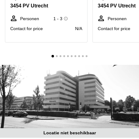
Bodegraven-
3454 PV Utrecht
3454 PV Utrecht
Hengelo
Reeuwijk
Hilversum
Business
Personen
1 - 3
Personen
center
Hoofddorp
Contact for price
N/A
Contact for price
Arnhem
Deventer
Business
center
Rotterdam
Amsterdam
Westpoort
Tiel
Business
Tilburg
center
Hilversum
Zwolle
Business
Amsterdam
center
Westpoort
Den
Haag
Coworking
space
Breda
Locatie niet beschikbaar
Coworking