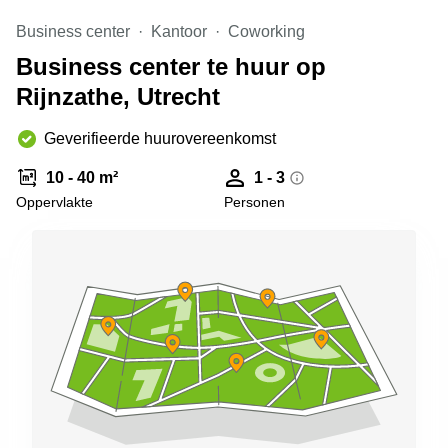
Arnhem
Business center
Kantoor
Coworking
Kantoorruimte
Business center te huur op
in Arnhem
Rijnzathe, Utrecht
Coworking
space
Hilversum
Geverifieerde huurovereenkomst
Coworking
10 - 40 m²
1 - 3
space
Oppervlakte
Personen
Zwolle
Coworking
Haarlem
Kantoor
Huren
in
Hengelo
Bedrijfsruimte
Huren in
Nijmegen