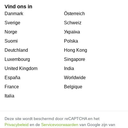
Vind ons in
Danmark
Österreich
Sverige
Schweiz
Norge
Україна
Suomi
Polska
Deutchland
Hong Kong
Luxembourg
Singapore
United Kingdom
India
España
Worldwide
France
Belgique
Italia
Deze site wordt beschermd door reCAPTCHA en het
Privacybeleid
en de
Servicevoorwaarden
van Google zijn van