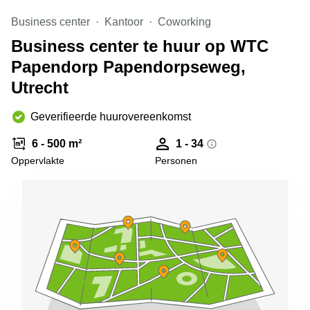
Arnhem
Business center
Kantoor
Coworking
Kantoorruimte
Business center te huur op WTC
in Arnhem
Papendorp Papendorpseweg,
Coworking
space
Utrecht
Hilversum
Geverifieerde huurovereenkomst
Coworking
space
Zwolle
6 - 500 m²
1 - 34
Oppervlakte
Personen
Coworking
Haarlem
Kantoor
Huren
in
Hengelo
Bedrijfsruimte
Huren in
Nijmegen