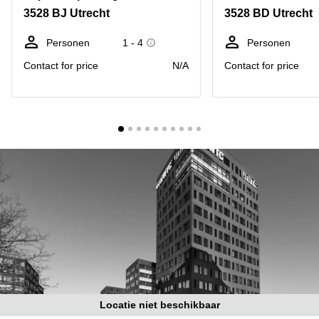
Bodegraven-
3528 BJ Utrecht
3528 BD Utrecht
Hengelo
Reeuwijk
Hilversum
Business
Personen
1 - 4
Personen
center
Hoofddorp
Contact for price
N/A
Contact for price
Arnhem
Deventer
Business
center
Rotterdam
Amsterdam
Westpoort
Tiel
Business
Tilburg
center
Hilversum
Zwolle
Business
Amsterdam
center
Westpoort
Den
Haag
Coworking
space
Breda
Locatie niet beschikbaar
Coworking