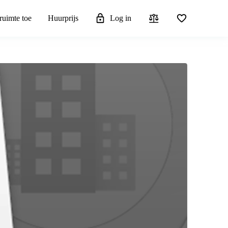
ruimte toe
Huurprijs
Log in