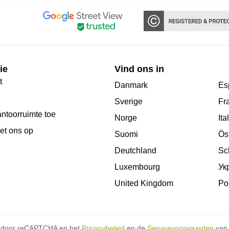
ie
Vind ons in
t
Danmark
Es
Sverige
Fr
antoorruimte toe
Norge
Ita
et ons op
Suomi
Ös
Deutchland
Sc
Luxembourg
Ук
United Kingdom
Po
d door reCAPTCHA en het
Privacybeleid
en de
Servicevoorwaarden
van 