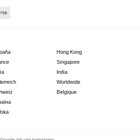
paña
Hong Kong
ance
Singapore
lia
India
terreich
Worldwide
hweiz
Belgique
раїна
lska
Google zijn van toepassing.