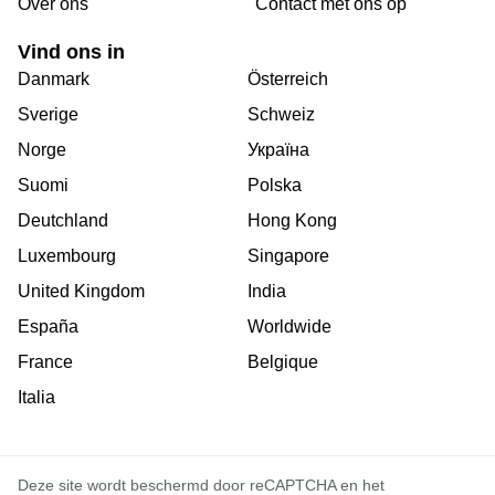
Over ons
Сontact met ons op
Vind ons in
Danmark
Österreich
Sverige
Schweiz
Norge
Україна
Suomi
Polska
Deutchland
Hong Kong
Luxembourg
Singapore
United Kingdom
India
España
Worldwide
France
Belgique
Italia
Deze site wordt beschermd door reCAPTCHA en het