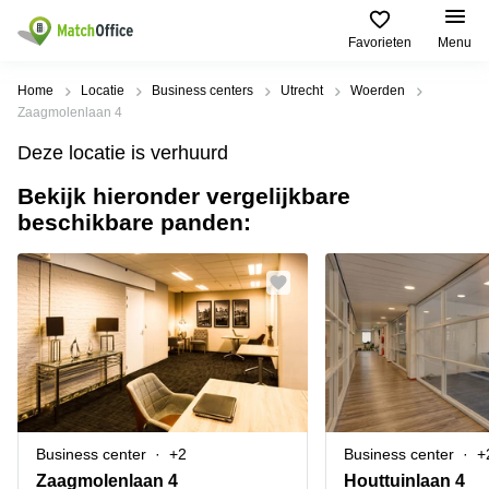
Favorieten
Menu
Huren / Verhuren
Home
Locatie
Business centers
Utrecht
Woerden
Zaagmolenlaan 4
Help
Productpagina's
Populaire
Populaire
Deze locatie is verhuurd
Steden
zoekopdrachten
Kantoorruimten
Bekijk hieronder vergelijkbare
Over ons
Alkmaar
Kantoorruimte
beschikbare panden:
Business
in Breda
Centers
Amsterdam
Voeg je kantoorruimte toe
Oost
Kantoor
Flexplekken
huren
Amsterdam
Bergen
Huurprijs
Coworking
Westpoort
op
Spaces
Zoom
Bergen
Log in
Vergaderruimten
op
Kantoor
Zoom
huren
Virtueel
Tiel
Kantoor
Amersfoort
Business center
+2
Business center
+
Kantoor
Bedrijfsruimte
Breda
huren
Zaagmolenlaan 4
Houttuinlaan 4