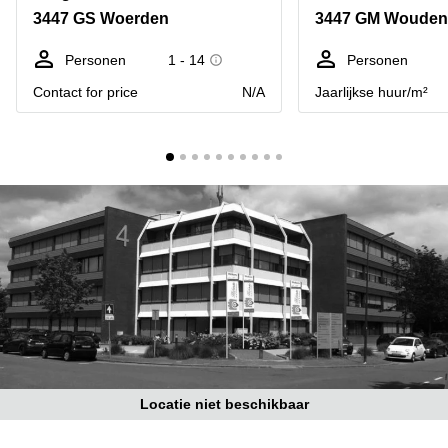
Bodegraven-
3447 GS Woerden
3447 GM Wouden
Hengelo
Reeuwijk
Hilversum
Business
Personen
1 - 14
Personen
center
Hoofddorp
Contact for price
N/A
Jaarlijkse huur/m²
Arnhem
Deventer
Business
center
Rotterdam
Amsterdam
Westpoort
Tiel
Business
Tilburg
center
Hilversum
Zwolle
Business
Amsterdam
center
Westpoort
Den
Haag
Coworking
space
Locatie niet beschikbaar
Breda
Coworking