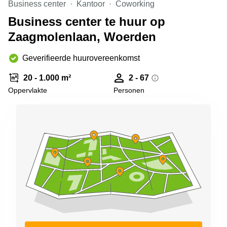
Business center
Kantoor
Coworking
Arnhem
Business center te huur op
Kantoorruimte
Zaagmolenlaan, Woerden
in Arnhem
Coworking
Geverifieerde huurovereenkomst
space
Hilversum
20 - 1.000 m²
2 - 67
Coworking
Oppervlakte
Personen
space
Zwolle
Coworking
Haarlem
Kantoor
Huren
in
Hengelo
Bedrijfsruimte
Huren in
Nijmegen