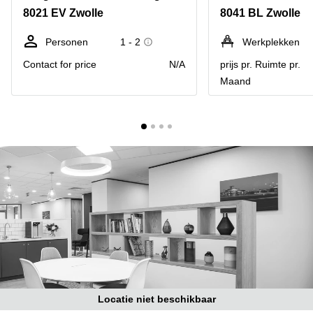
Bodegraven-
8021 EV Zwolle
8041 BL Zwolle
Hengelo
Reeuwijk
Hilversum
Business
Personen
1 - 2
Werkplekken
center
Hoofddorp
Contact for price
N/A
prijs pr. Ruimte pr.
Arnhem
Maand
Deventer
Business
center
Rotterdam
Amsterdam
Westpoort
Tiel
Business
Tilburg
center
Hilversum
Zwolle
Business
Amsterdam
center
Westpoort
Den
Haag
Coworking
space
Breda
Locatie niet beschikbaar
Coworking