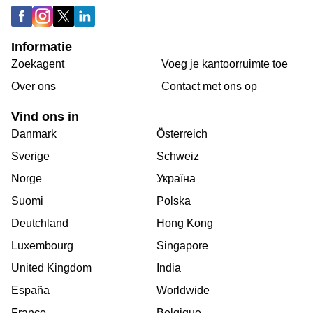
Informatie
Zoekagent
Voeg je kantoorruimte toe
Over ons
Сontact met ons op
Vind ons in
Danmark
Österreich
Sverige
Schweiz
Norge
Україна
Suomi
Polska
Deutchland
Hong Kong
Luxembourg
Singapore
United Kingdom
India
España
Worldwide
France
Belgique