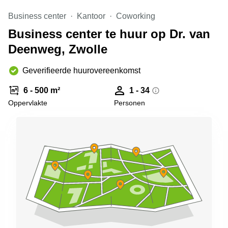
Arnhem
Business center
Kantoor
Coworking
Kantoorruimte
Business center te huur op Dr. van
in Arnhem
Deenweg, Zwolle
Coworking
space
Hilversum
Geverifieerde huurovereenkomst
Coworking
6 - 500 m²
1 - 34
space
Oppervlakte
Personen
Zwolle
Coworking
Haarlem
Kantoor
Huren
in
Hengelo
Bedrijfsruimte
Huren in
Nijmegen