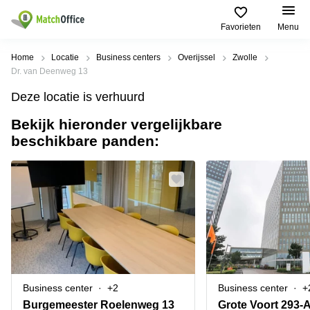
Favorieten
Menu
Huren / Verhuren
Home
Locatie
Business centers
Overijssel
Zwolle
Dr. van Deenweg 13
Help
Productpagina's
Populaire
Populaire
Deze locatie is verhuurd
Steden
zoekopdrachten
Kantoorruimten
Bekijk hieronder vergelijkbare
Over ons
Alkmaar
Kantoorruimte
beschikbare panden:
Business
in Breda
Centers
Amsterdam
Voeg je kantoorruimte toe
Oost
Kantoor
Flexplekken
huren
Amsterdam
Bergen
Huurprijs
Coworking
Westpoort
op
Spaces
Zoom
Bergen
Log in
Vergaderruimten
op
Kantoor
Zoom
huren
Virtueel
Tiel
Kantoor
Amersfoort
Business center
+2
Business center
+
Kantoor
Bedrijfsruimte
Breda
huren
Burgemeester Roelenweg 13
Grote Voort 293-