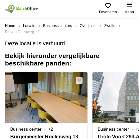
Favorieten
Menu
Huren / Verhuren
Home
Locatie
Business centers
Overijssel
Zwolle
Dr. van Deenweg 13
Help
Productpagina's
Populaire
Populaire
Deze locatie is verhuurd
Steden
zoekopdrachten
Kantoorruimten
Bekijk hieronder vergelijkbare
Over ons
Alkmaar
Kantoorruimte
beschikbare panden:
Business
in Breda
Centers
Amsterdam
Voeg je kantoorruimte toe
Oost
Kantoor
Flexplekken
huren
Amsterdam
Bergen
Huurprijs
Coworking
Westpoort
op
Spaces
Zoom
Bergen
Log in
Vergaderruimten
op
Kantoor
Zoom
huren
Virtueel
Tiel
Kantoor
Amersfoort
Business center
+2
Business center
+
Kantoor
Bedrijfsruimte
Breda
huren
Burgemeester Roelenweg 13
Grote Voort 293-