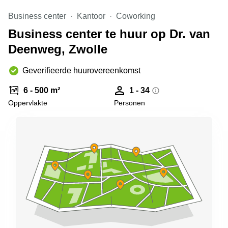
Arnhem
Business center
Kantoor
Coworking
Kantoorruimte
Business center te huur op Dr. van
in Arnhem
Deenweg, Zwolle
Coworking
space
Hilversum
Geverifieerde huurovereenkomst
Coworking
6 - 500 m²
1 - 34
space
Oppervlakte
Personen
Zwolle
Coworking
Haarlem
Kantoor
Huren
in
Hengelo
Bedrijfsruimte
Huren in
Nijmegen