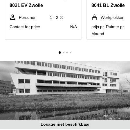
Bodegraven-
8021 EV Zwolle
8041 BL Zwolle
Hengelo
Reeuwijk
Hilversum
Business
Personen
1 - 2
Werkplekken
center
Hoofddorp
Contact for price
N/A
prijs pr. Ruimte pr.
Arnhem
Maand
Deventer
Business
center
Rotterdam
Amsterdam
Westpoort
Tiel
Business
Tilburg
center
Hilversum
Zwolle
Business
Amsterdam
center
Westpoort
Den
Haag
Coworking
space
Breda
Locatie niet beschikbaar
Coworking