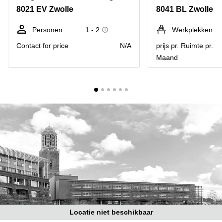
Bodegraven-
8021 EV Zwolle
8041 BL Zwolle
Hengelo
Reeuwijk
Hilversum
Business
Personen
1 - 2
Werkplekken
center
Hoofddorp
Contact for price
N/A
prijs pr. Ruimte pr.
Arnhem
Maand
Deventer
Business
center
Rotterdam
Amsterdam
Westpoort
Tiel
Business
Tilburg
center
Hilversum
Zwolle
Business
Amsterdam
center
Westpoort
Den
Haag
Coworking
space
Breda
Locatie niet beschikbaar
Coworking