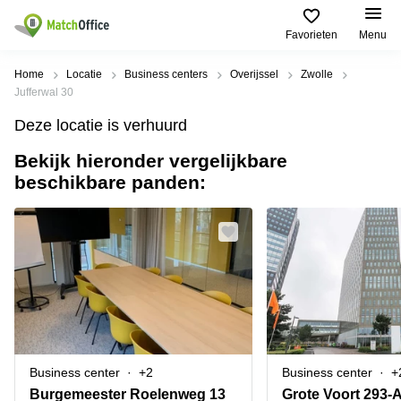
Favorieten
Menu
Huren / Verhuren
Home
Locatie
Business centers
Overijssel
Zwolle
Jufferwal 30
Help
Productpagina's
Populaire
Populaire
Deze locatie is verhuurd
Steden
zoekopdrachten
Kantoorruimten
Bekijk hieronder vergelijkbare
Over ons
Alkmaar
Kantoorruimte
beschikbare panden:
Business
in Breda
Centers
Amsterdam
Voeg je kantoorruimte toe
Oost
Kantoor
Flexplekken
huren
Amsterdam
Bergen
Huurprijs
Coworking
Westpoort
op
Spaces
Zoom
Bergen
Log in
Vergaderruimten
op
Kantoor
Zoom
huren
Virtueel
Tiel
Kantoor
Amersfoort
Business center
+2
Business center
+
Kantoor
Bedrijfsruimte
Breda
huren
Burgemeester Roelenweg 13
Grote Voort 293-