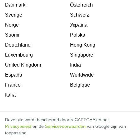
Danmark
Österreich
Sverige
Schweiz
Norge
Україна
Suomi
Polska
Deutchland
Hong Kong
Luxembourg
Singapore
United Kingdom
India
España
Worldwide
France
Belgique
Italia
Deze site wordt beschermd door reCAPTCHA en het
Privacybeleid
en de
Servicevoorwaarden
van Google zijn van
toepassing.