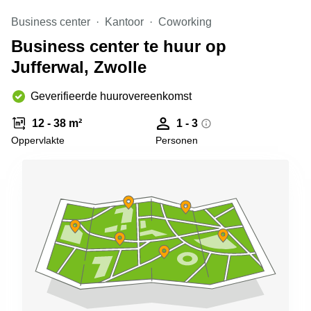
Arnhem
Business center
Kantoor
Coworking
Kantoorruimte
Business center te huur op
in Arnhem
Jufferwal, Zwolle
Coworking
space
Hilversum
Geverifieerde huurovereenkomst
Coworking
12 - 38 m²
1 - 3
space
Oppervlakte
Personen
Zwolle
Coworking
Haarlem
Kantoor
Huren
in
Hengelo
Bedrijfsruimte
Huren in
Nijmegen