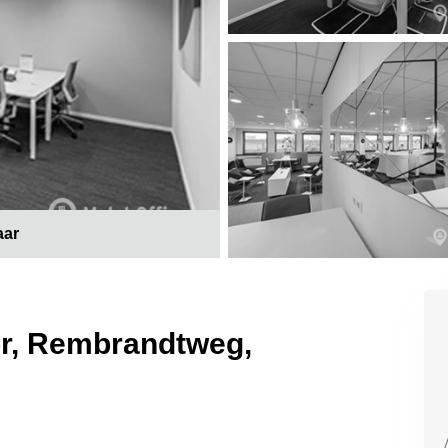
aar
or, Rembrandtweg,