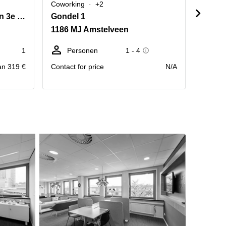
Coworking
+2
Cowork
De Cuserstraat 93,1e, 2e en 3e verdieping
Gondel 1
Profe
1186 MJ Amstelveen
1183 
1
Personen
1 - 4
We
an 319 €
Contact for price
N/A
prijs pr
Maand