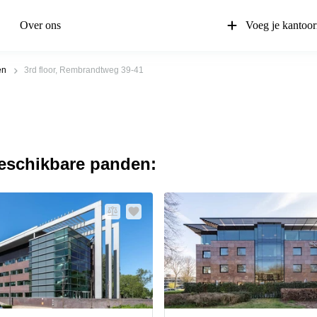
Over ons
Voeg je kantoor
en
3rd floor, Rembrandtweg 39-41
beschikbare panden: