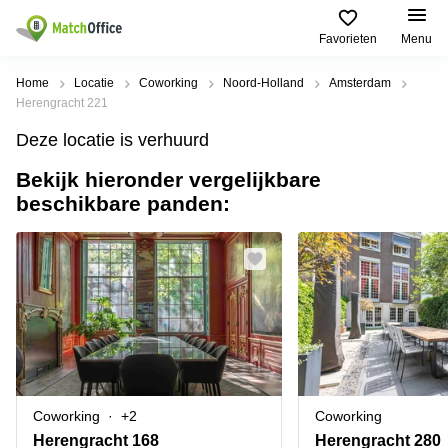
Favorieten
Menu
Huren / Verhuren
Home
Locatie
Coworking
Noord-Holland
Amsterdam
Herengracht 221
Help
Productpagina's
Populaire
Populaire
Deze locatie is verhuurd
Steden
zoekopdrachten
Kantoorruimten
Bekijk hieronder vergelijkbare
Over ons
Alkmaar
Kantoorruimte
beschikbare panden:
Business
in Breda
Centers
Amsterdam
Voeg je kantoorruimte toe
Oost
Kantoor
Flexplekken
huren
Amsterdam
Bergen
Huurprijs
Coworking
Westpoort
op
Spaces
Zoom
Bergen
Log in
Vergaderruimten
op
Kantoor
Zoom
huren
Virtueel
Tiel
Kantoor
Amersfoort
Coworking
+2
Coworking
Kantoor
Bedrijfsruimte
Breda
huren
Herengracht 168
Herengracht 280