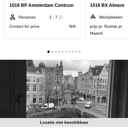
Bodegraven-
1016 BP Amsterdam Centrum
1016 BX Almere
Hengelo
Reeuwijk
Hilversum
Business
Personen
1 - 7
Werkplekken
center
Hoofddorp
Contact for price
N/A
prijs pr. Ruimte pr.
Arnhem
Maand
Deventer
Business
center
Rotterdam
Amsterdam
Westpoort
Tiel
Business
Tilburg
center
Hilversum
Zwolle
Business
Amsterdam
center
Westpoort
Den
Haag
Coworking
space
Breda
Locatie niet beschikbaar
Coworking