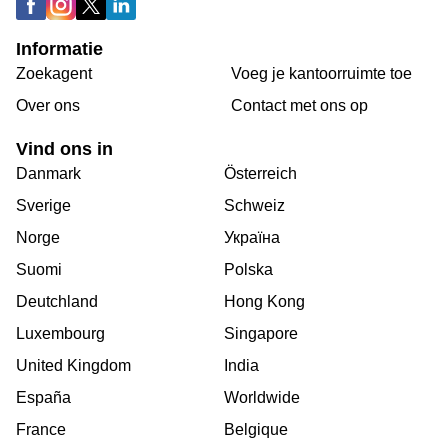
Informatie
Zoekagent
Voeg je kantoorruimte toe
Over ons
Сontact met ons op
Vind ons in
Danmark
Österreich
Sverige
Schweiz
Norge
Україна
Suomi
Polska
Deutchland
Hong Kong
Luxembourg
Singapore
United Kingdom
India
España
Worldwide
France
Belgique