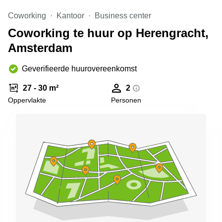
Arnhem
Coworking
Kantoor
Business center
Kantoorruimte
Coworking te huur op Herengracht,
in Arnhem
Amsterdam
Coworking
space
Hilversum
Geverifieerde huurovereenkomst
Coworking
27 - 30 m²
2
space
Oppervlakte
Personen
Zwolle
Coworking
Haarlem
Kantoor
Huren
in
Hengelo
Bedrijfsruimte
Huren in
Nijmegen