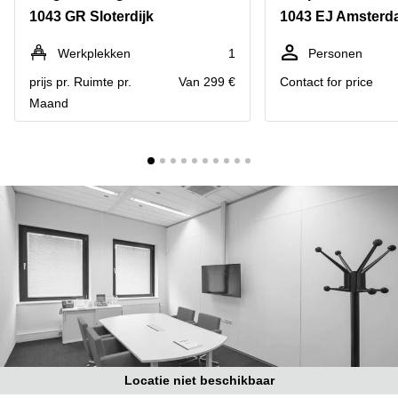
Bodegraven-
1043 GR Sloterdijk
Hengelo
Reeuwijk
Hilversum
Business
Werkplekken
1
Personen
center
Hoofddorp
prijs pr. Ruimte pr.
Van 299 €
Contact for price
Arnhem
Maand
Deventer
Business
center
Rotterdam
Amsterdam
Westpoort
Tiel
Business
Tilburg
center
Hilversum
Zwolle
Business
Amsterdam
center
Westpoort
Den
Haag
Coworking
space
Breda
Locatie niet beschikbaar
Coworking