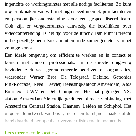
ingerichte co-workingruimtes met alle nodige faciliteiten. Zo kunt
u gebruikmaken van wifi met high speed internet, printfaciliteiten
en persoonlijke ondersteuning door een gespecialiseerd team.
Ook zijn er vergaderruimtes aanwezig die beschikken over
videoconferencing. Is het tijd voor de lunch? Dan kunt u terecht
in het gezellige bedrijfsrestaurant en in de zomer genieten van het
zonnige terras.
Een ideale omgeving om efficiënt te werken en in contact te
komen met andere professionals. In de directe omgeving
bevinden zich veel gerenommeerde bedrijven en organisaties,
waaronder: Warner Bros, De Telegraaf, Deloitte, Getronics
PinkRoccade, Reed Elsevier, Belastingkantoor Amsterdam, Atos
Euronext, UWV en Dell Computers. Het nabij gelegen NS-
station Amsterdam Sloterdijk geeft een directe verbinding met
Amsterdam Centraal Station, Haarlem, Leiden en Schiphol. Het
uitgebreide netwerk van bus- , metro- en tramlijnen maakt dat de
bereikbaarheid per openbaar vervoer uitstekend te noemen is.
Lees meer over de locatie