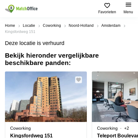
Favorieten
Menu
Huren / Verhuren
Home
Locatie
Coworking
Noord-Holland
Amsterdam
Kingsfordweg 151
Help
Productpagina's
Populaire
Populaire
Deze locatie is verhuurd
Steden
zoekopdrachten
Kantoorruimten
Bekijk hieronder vergelijkbare
Over ons
Alkmaar
Kantoorruimte
beschikbare panden:
Business
in Breda
Centers
Amsterdam
Voeg je kantoorruimte toe
Oost
Kantoor
Flexplekken
huren
Amsterdam
Bergen
Huurprijs
Coworking
Westpoort
op
Spaces
Zoom
Bergen
Log in
Vergaderruimten
op
Kantoor
Zoom
huren
Virtueel
Tiel
Kantoor
Amersfoort
Coworking
Coworking
+2
Kantoor
Bedrijfsruimte
Breda
huren
Kingsfordweg 151
Teleport Bouleva