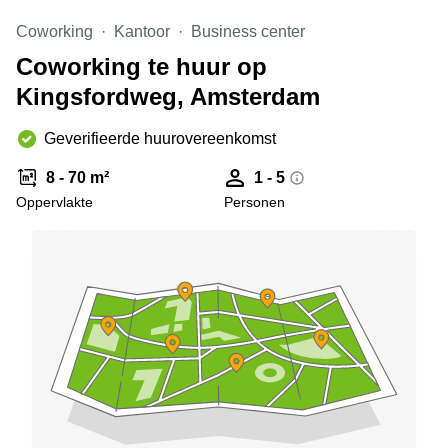
Arnhem
Coworking
Kantoor
Business center
Kantoorruimte
Coworking te huur op
in Arnhem
Kingsfordweg, Amsterdam
Coworking
space
Hilversum
Geverifieerde huurovereenkomst
Coworking
8 - 70 m²
1 - 5
space
Oppervlakte
Personen
Zwolle
Coworking
Haarlem
Kantoor
Huren
in
Hengelo
Bedrijfsruimte
Huren in
Nijmegen