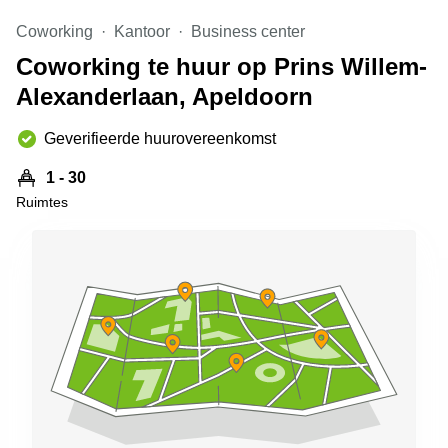
Arnhem
Coworking
Kantoor
Business center
Kantoorruimte
Coworking te huur op Prins Willem-
in Arnhem
Alexanderlaan, Apeldoorn
Coworking
space
Hilversum
Geverifieerde huurovereenkomst
Coworking
1 - 30
space
Ruimtes
Zwolle
Coworking
Haarlem
Kantoor
Huren
in
Hengelo
Bedrijfsruimte
Huren in
Nijmegen