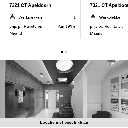
Bodegraven-
7321 CT Apeldoorn
7321 CT Apeldoo
Hengelo
Reeuwijk
Hilversum
Business
Werkplekken
1
Werkplekken
center
Hoofddorp
prijs pr. Ruimte pr.
Van 199 €
prijs pr. Ruimte pr.
Arnhem
Maand
Maand
Deventer
Business
center
Rotterdam
Amsterdam
Westpoort
Tiel
Business
Tilburg
center
Hilversum
Zwolle
Business
Amsterdam
center
Westpoort
Den
Haag
Coworking
space
Breda
Locatie niet beschikbaar
Coworking