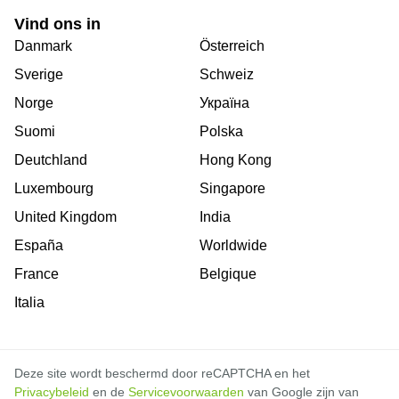
Vind ons in
Danmark
Österreich
Sverige
Schweiz
Norge
Україна
Suomi
Polska
Deutchland
Hong Kong
Luxembourg
Singapore
United Kingdom
India
España
Worldwide
France
Belgique
Italia
Deze site wordt beschermd door reCAPTCHA en het
Privacybeleid
en de
Servicevoorwaarden
van Google zijn van