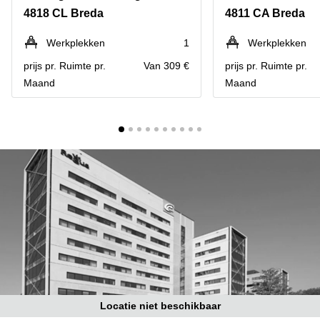
Bodegraven-
4818 CL Breda
4811 CA Breda
Hengelo
Reeuwijk
Hilversum
Business
Werkplekken
1
Werkplekken
center
Hoofddorp
prijs pr. Ruimte pr.
Van 309 €
prijs pr. Ruimte pr.
Arnhem
Maand
Maand
Deventer
Business
center
Rotterdam
Amsterdam
Westpoort
Tiel
Business
Tilburg
center
Hilversum
Zwolle
Business
Amsterdam
center
Westpoort
Den
Haag
Coworking
space
Breda
Locatie niet beschikbaar
Coworking