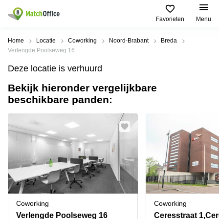
Favorieten
Menu
Huren / Verhuren
Home
Locatie
Coworking
Noord-Brabant
Breda
Verlengde Poolseweg 16
Help
Productpagina's
Populaire
Populaire
Deze locatie is verhuurd
Steden
zoekopdrachten
Kantoorruimten
Bekijk hieronder vergelijkbare
Over ons
Alkmaar
Kantoorruimte
beschikbare panden:
Business
in Breda
Centers
Amsterdam
Voeg je kantoorruimte toe
Oost
Kantoor
Flexplekken
huren
Amsterdam
Bergen
Huurprijs
Coworking
Westpoort
op
Spaces
Zoom
Bergen
Log in
Vergaderruimten
op
Kantoor
Zoom
huren
Virtueel
Tiel
Kantoor
Amersfoort
Coworking
Coworking
Kantoor
Bedrijfsruimte
Breda
huren
Verlengde Poolseweg 16
Ceresstraat 1,Cer