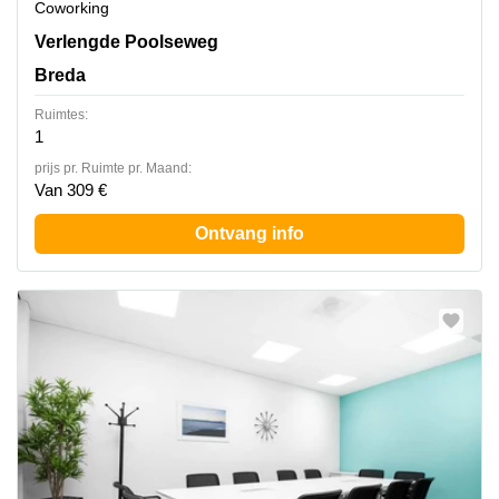
Coworking
Verlengde Poolseweg 16, Breda
Verlengde Poolseweg
Breda
Ruimtes:
1
prijs pr. Ruimte pr. Maand:
Van 309 €
Ontvang info