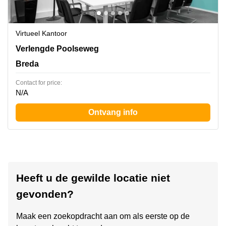
Virtueel Kantoor
Verlengde Poolseweg 16, Breda
Verlengde Poolseweg
Breda
Contact for price:
N/A
Ontvang info
Heeft u de gewilde locatie niet
gevonden?
Maak een zoekopdracht aan om als eerste op de