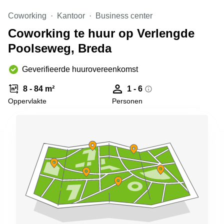
Arnhem
Coworking
Kantoor
Business center
Kantoorruimte
Coworking te huur op Verlengde
in Arnhem
Poolseweg, Breda
Coworking
space
Hilversum
Geverifieerde huurovereenkomst
Coworking
8 - 84 m²
1 - 6
space
Oppervlakte
Personen
Zwolle
Coworking
Haarlem
Kantoor
Huren
in
Hengelo
Bedrijfsruimte
Huren in
Nijmegen