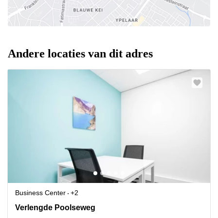
Andere locaties van dit adres
Business Center
+2
Verlengde Poolseweg 16, Breda
Verlengde Poolseweg