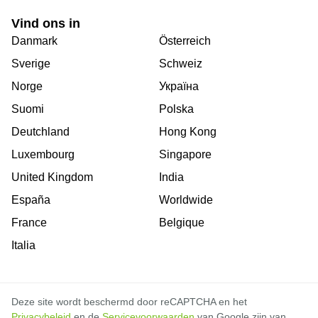
Vind ons in
Danmark
Österreich
Sverige
Schweiz
Norge
Україна
Suomi
Polska
Deutchland
Hong Kong
Luxembourg
Singapore
United Kingdom
India
España
Worldwide
France
Belgique
Italia
Deze site wordt beschermd door reCAPTCHA en het
Privacybeleid
en de
Servicevoorwaarden
van Google zijn van