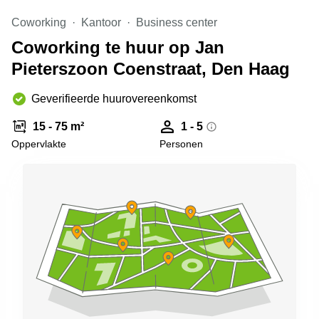
Arnhem
Coworking
Kantoor
Business center
Kantoorruimte
Coworking te huur op Jan
in Arnhem
Pieterszoon Coenstraat, Den Haag
Coworking
space
Hilversum
Geverifieerde huurovereenkomst
Coworking
15 - 75 m²
1 - 5
space
Oppervlakte
Personen
Zwolle
Coworking
Haarlem
Kantoor
Huren
in
Hengelo
Bedrijfsruimte
Huren in
Nijmegen