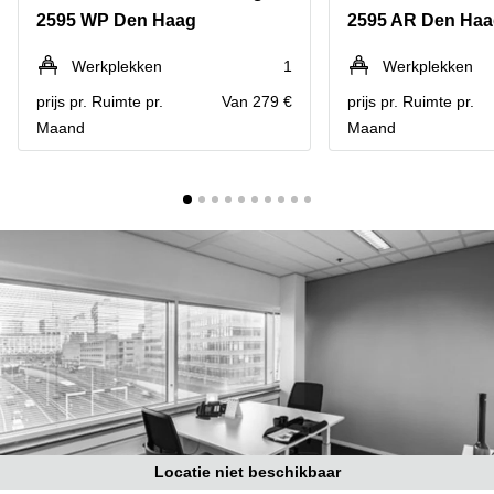
Bodegraven-
2595 WP Den Haag
2595 AR Den Ha
Hengelo
Reeuwijk
Hilversum
Business
Werkplekken
1
Werkplekken
center
Hoofddorp
prijs pr. Ruimte pr.
Van 279 €
prijs pr. Ruimte pr.
Arnhem
Maand
Maand
Deventer
Business
center
Rotterdam
Amsterdam
Westpoort
Tiel
Business
Tilburg
center
Hilversum
Zwolle
Business
Amsterdam
center
Westpoort
Den
Haag
Coworking
space
Breda
Locatie niet beschikbaar
Coworking