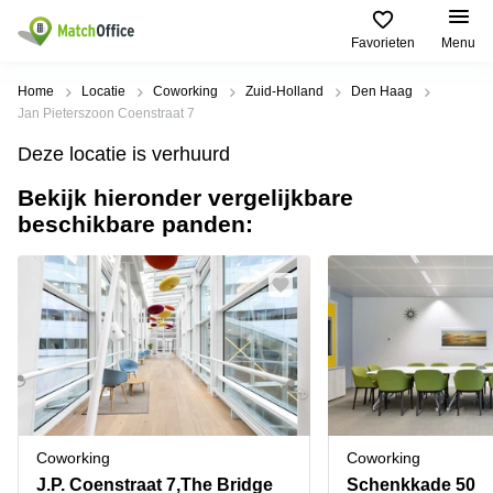
Favorieten
Menu
Huren / Verhuren
Home
Locatie
Coworking
Zuid-Holland
Den Haag
Jan Pieterszoon Coenstraat 7
Help
Productpagina's
Populaire
Populaire
Deze locatie is verhuurd
Steden
zoekopdrachten
Kantoorruimten
Bekijk hieronder vergelijkbare
Over ons
Alkmaar
Kantoorruimte
beschikbare panden:
Business
in Breda
Centers
Amsterdam
Voeg je kantoorruimte toe
Oost
Kantoor
Flexplekken
huren
Amsterdam
Bergen
Huurprijs
Coworking
Westpoort
op
Spaces
Zoom
Bergen
Log in
Vergaderruimten
op
Kantoor
Zoom
huren
Virtueel
Tiel
Kantoor
Amersfoort
Coworking
Coworking
Kantoor
Bedrijfsruimte
Breda
huren
J.P. Coenstraat 7,The Bridge
Schenkkade 50