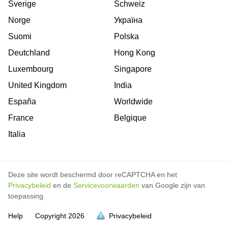
Sverige
Schweiz
Norge
Україна
Suomi
Polska
Deutchland
Hong Kong
Luxembourg
Singapore
United Kingdom
India
España
Worldwide
France
Belgique
Italia
Deze site wordt beschermd door reCAPTCHA en het
Privacybeleid
en de
Servicevoorwaarden
van Google zijn van
toepassing.
Help
Copyright
2026
Privacybeleid
vol is
vol is
vol is
vol is
vol is
vol is
vol is
vol is
vol is
vol is