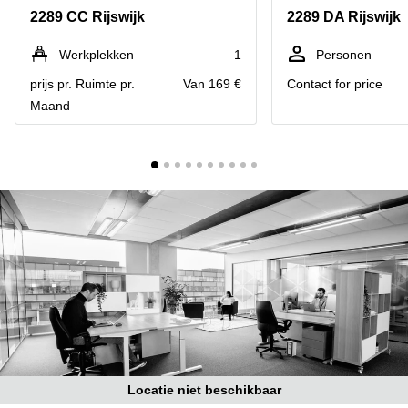
Bodegraven-
2289 CC Rijswijk
2289 DA Rijswijk
Hengelo
Reeuwijk
Hilversum
Business
Werkplekken
1
Personen
center
Hoofddorp
prijs pr. Ruimte pr.
Van 169 €
Contact for price
Arnhem
Maand
Deventer
Business
center
Rotterdam
Amsterdam
Westpoort
Tiel
Business
Tilburg
center
Hilversum
Zwolle
Business
Amsterdam
center
Westpoort
Den
Haag
Coworking
space
Breda
Locatie niet beschikbaar
Coworking