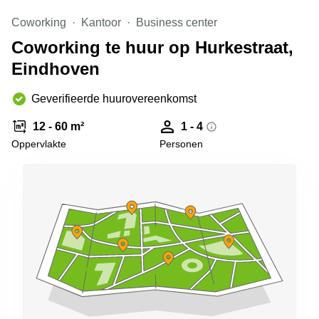
Arnhem
Coworking
Kantoor
Business center
Kantoorruimte
Coworking te huur op Hurkestraat,
in Arnhem
Eindhoven
Coworking
space
Hilversum
Geverifieerde huurovereenkomst
Coworking
12 - 60 m²
1 - 4
space
Oppervlakte
Personen
Zwolle
Coworking
Haarlem
Kantoor
Huren
in
Hengelo
Bedrijfsruimte
Huren in
Nijmegen