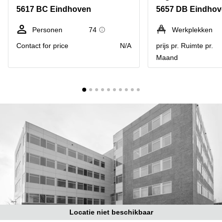
Bodegraven-
5617 BC Eindhoven
5657 DB Eindho
Hengelo
Reeuwijk
Hilversum
Business
Personen
74
Werkplekken
center
Hoofddorp
Contact for price
N/A
prijs pr. Ruimte pr.
Arnhem
Maand
Deventer
Business
center
Rotterdam
Amsterdam
Westpoort
Tiel
Business
Tilburg
center
Hilversum
Zwolle
Business
Amsterdam
center
Westpoort
Den
Haag
Coworking
space
Breda
Locatie niet beschikbaar
Coworking