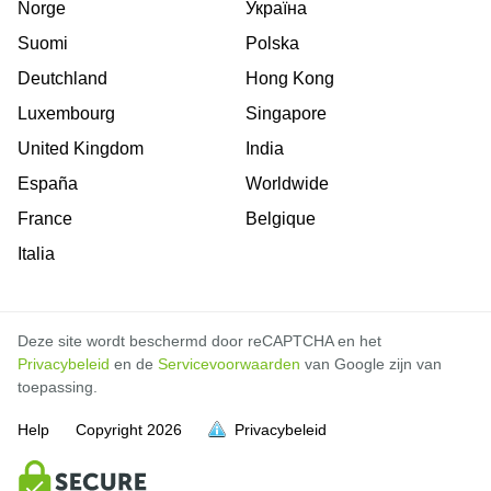
Norge
Україна
Suomi
Polska
Deutchland
Hong Kong
Luxembourg
Singapore
United Kingdom
India
España
Worldwide
France
Belgique
Italia
Deze site wordt beschermd door reCAPTCHA en het
Privacybeleid
en de
Servicevoorwaarden
van Google zijn van
toepassing.
Help
Copyright
2026
Privacybeleid
vol is
vol is
vol is
vol is
vol is
vol is
vol is
vol is
vol is
vol is