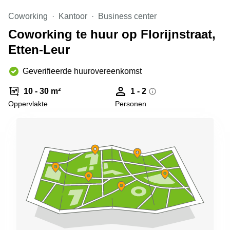
Arnhem
Coworking
Kantoor
Business center
Kantoorruimte
Coworking te huur op Florijnstraat,
in Arnhem
Etten-Leur
Coworking
space
Hilversum
Geverifieerde huurovereenkomst
Coworking
10 - 30 m²
1 - 2
space
Oppervlakte
Personen
Zwolle
Coworking
Haarlem
Kantoor
Huren
in
Hengelo
Bedrijfsruimte
Huren in
Nijmegen