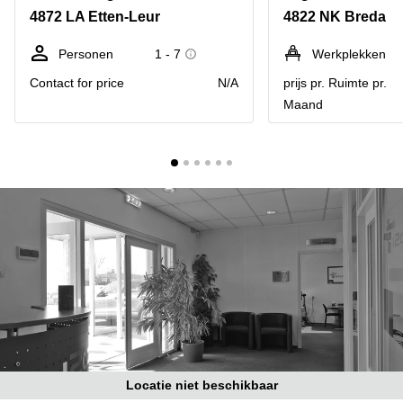
Bodegraven-
4872 LA Etten-Leur
4822 NK Breda
Hengelo
Reeuwijk
Hilversum
Business
Personen
1 - 7
Werkplekken
center
Hoofddorp
Contact for price
N/A
prijs pr. Ruimte pr.
Arnhem
Maand
Deventer
Business
center
Rotterdam
Amsterdam
Westpoort
Tiel
Business
Tilburg
center
Hilversum
Zwolle
Business
Amsterdam
center
Westpoort
Den
Haag
Coworking
space
Breda
Locatie niet beschikbaar
Coworking