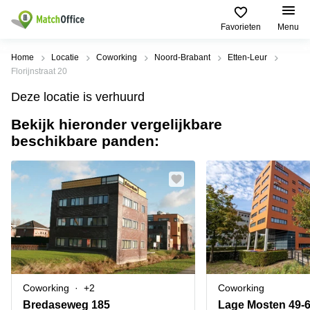
Beschrijving
Informatie & Faciliteiten
Locatie
Favorieten
Menu
Huren / Verhuren
Home
Locatie
Coworking
Noord-Brabant
Etten-Leur
Florijnstraat 20
Help
Productpagina's
Populaire
Populaire
Deze locatie is verhuurd
Steden
zoekopdrachten
Kantoorruimten
Bekijk hieronder vergelijkbare
Over ons
Alkmaar
Kantoorruimte
beschikbare panden:
Business
in Breda
Centers
Amsterdam
Voeg je kantoorruimte toe
Oost
Kantoor
Flexplekken
huren
Amsterdam
Bergen
Huurprijs
Coworking
Westpoort
op
Spaces
Zoom
Bergen
Log in
Vergaderruimten
op
Kantoor
Zoom
huren
Virtueel
Tiel
Kantoor
Amersfoort
Coworking
+2
Coworking
Kantoor
Bedrijfsruimte
Breda
huren
Bredaseweg 185
Lage Mosten 49-