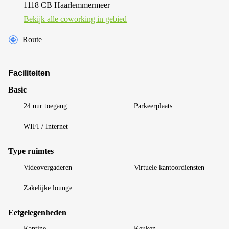
1118 CB Haarlemmermeer
Bekijk alle сoworking in gebied
Route
Faciliteiten
Basic
24 uur toegang
Parkeerplaats
WIFI / Internet
Type ruimtes
Videovergaderen
Virtuele kantoordiensten
Zakelijke lounge
Eetgelegenheden
Kantine
Keuken