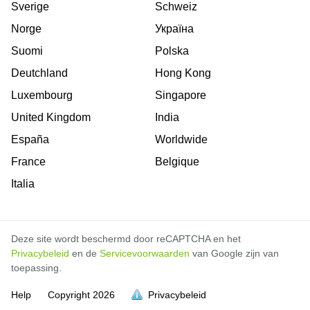
Sverige
Schweiz
Norge
Україна
Suomi
Polska
Deutchland
Hong Kong
Luxembourg
Singapore
United Kingdom
India
España
Worldwide
France
Belgique
Italia
Deze site wordt beschermd door reCAPTCHA en het
Privacybeleid
en de
Servicevoorwaarden
van Google zijn van
toepassing.
Help
Copyright
2026
Privacybeleid
vol is
vol is
vol is
vol is
vol is
vol is
vol is
vol is
vol is
vol is