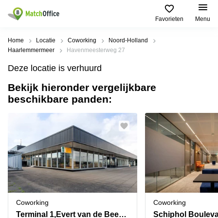
Favorieten
Menu
Huren / Verhuren
Home
Locatie
Coworking
Noord-Holland
Haarlemmermeer
Havenmeesterweg 27
Help
Productpagina's
Populaire
Populaire
Deze locatie is verhuurd
Steden
zoekopdrachten
Kantoorruimten
Bekijk hieronder vergelijkbare
Over ons
Alkmaar
Kantoorruimte
beschikbare panden:
Business
in Breda
Centers
Amsterdam
Voeg je kantoorruimte toe
Oost
Kantoor
Flexplekken
huren
Amsterdam
Bergen
Huurprijs
Coworking
Westpoort
op
Spaces
Zoom
Bergen
Log in
Vergaderruimten
op
Kantoor
Zoom
huren
Virtueel
Tiel
Kantoor
Amersfoort
Coworking
Coworking
Kantoor
Bedrijfsruimte
Breda
huren
Terminal 1,Evert van de Beekstraat 202
Schiphol Bouleva