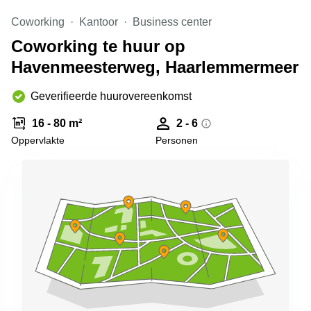
Arnhem
Coworking
Kantoor
Business center
Kantoorruimte
Coworking te huur op
in Arnhem
Havenmeesterweg, Haarlemmermeer
Coworking
space
Hilversum
Geverifieerde huurovereenkomst
Coworking
16 - 80 m²
2 - 6
space
Oppervlakte
Personen
Zwolle
Coworking
Haarlem
Kantoor
Huren
in
Hengelo
Bedrijfsruimte
Huren in
Nijmegen