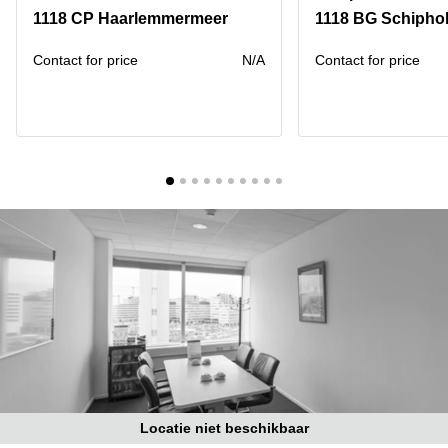
Bodegraven-
1118 CP Haarlemmermeer
1118 BG Schiphol
Hengelo
Reeuwijk
Hilversum
Business
Contact for price
N/A
Contact for price
center
Hoofddorp
Arnhem
Deventer
Business
center
Rotterdam
Amsterdam
Westpoort
Tiel
Business
Tilburg
center
Hilversum
Zwolle
Business
Amsterdam
center
Westpoort
Den
Haag
Coworking
space
Breda
Locatie niet beschikbaar
Coworking