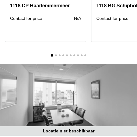
Bodegraven-
1118 CP Haarlemmermeer
1118 BG Schiphol
Hengelo
Reeuwijk
Hilversum
Business
Contact for price
N/A
Contact for price
center
Hoofddorp
Arnhem
Deventer
Business
center
Rotterdam
Amsterdam
Westpoort
Tiel
Business
Tilburg
center
Hilversum
Zwolle
Business
Amsterdam
center
Westpoort
Den
Haag
Coworking
space
Breda
Locatie niet beschikbaar
Coworking