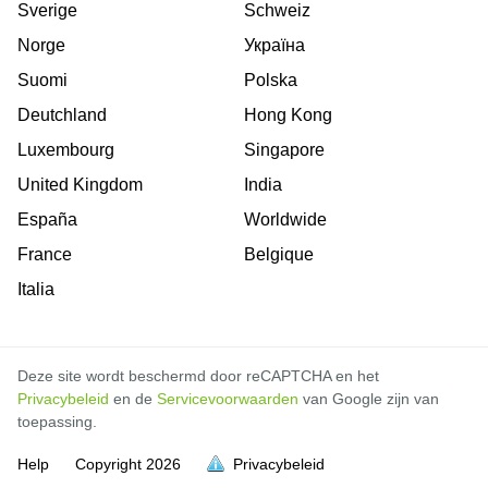
Sverige
Schweiz
Norge
Україна
Suomi
Polska
Deutchland
Hong Kong
Luxembourg
Singapore
United Kingdom
India
España
Worldwide
France
Belgique
Italia
Deze site wordt beschermd door reCAPTCHA en het
Privacybeleid
en de
Servicevoorwaarden
van Google zijn van
toepassing.
Help
Copyright
2026
Privacybeleid
vol is
vol is
vol is
vol is
vol is
vol is
vol is
vol is
vol is
vol is