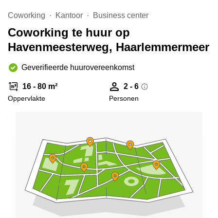
Arnhem
Coworking
Kantoor
Business center
Kantoorruimte
Coworking te huur op
in Arnhem
Havenmeesterweg, Haarlemmermeer
Coworking
space
Hilversum
Geverifieerde huurovereenkomst
Coworking
16 - 80 m²
2 - 6
space
Oppervlakte
Personen
Zwolle
Coworking
Haarlem
Kantoor
Huren
in
Hengelo
Bedrijfsruimte
Huren in
Nijmegen