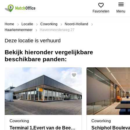
Favorieten
Menu
Huren / Verhuren
Home
Locatie
Coworking
Noord-Holland
Haarlemmermeer
Havenmeesterweg 27
Help
Productpagina's
Populaire
Populaire
Deze locatie is verhuurd
Steden
zoekopdrachten
Kantoorruimten
Bekijk hieronder vergelijkbare
Over ons
Alkmaar
Kantoorruimte
beschikbare panden:
Business
in Breda
Centers
Amsterdam
Voeg je kantoorruimte toe
Oost
Kantoor
Flexplekken
huren
Amsterdam
Bergen
Huurprijs
Coworking
Westpoort
op
Spaces
Zoom
Bergen
Log in
Vergaderruimten
op
Kantoor
Zoom
huren
Virtueel
Tiel
Kantoor
Amersfoort
Coworking
Coworking
Kantoor
Bedrijfsruimte
Breda
huren
Terminal 1,Evert van de Beekstraat 202
Schiphol Bouleva