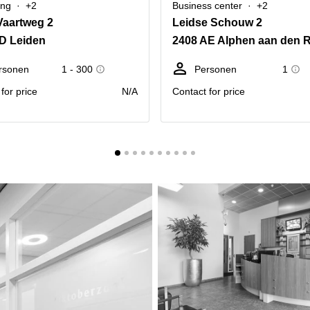
ing
+2
Business center
+2
Vaartweg 2
Leidse Schouw 2
D Leiden
2408 AE Alphen aan den R
rsonen
1 - 300
Personen
1
for price
N/A
Contact for price