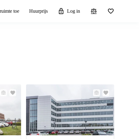
ruimte toe
Huurprijs
Log in