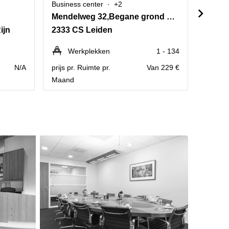
Business center
+2
Busine
Mendelweg 32,Begane grond naar 2e verdieping
Sandt
ijn
2333 CS Leiden
2223 
Werkplekken
1 - 134
P
N/A
prijs pr. Ruimte pr.
Van 229 €
Jaarlij
Maand