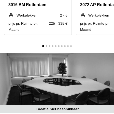
Bodegraven-
3016 BM Rotterdam
3072 AP Rotterd
Hengelo
Reeuwijk
Hilversum
Business
Werkplekken
2 - 5
Werkplekken
center
Hoofddorp
prijs pr. Ruimte pr.
225 - 335 €
prijs pr. Ruimte pr.
Arnhem
Maand
Maand
Deventer
Business
center
Rotterdam
Amsterdam
Westpoort
Tiel
Business
Tilburg
center
Hilversum
Zwolle
Business
Amsterdam
center
Westpoort
Den
Haag
Coworking
space
Breda
Locatie niet beschikbaar
Coworking