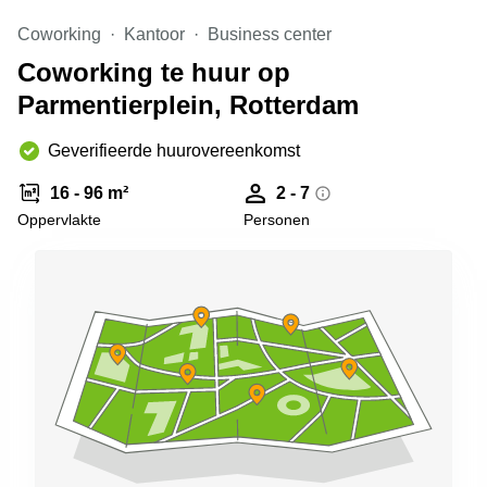
Arnhem
Coworking
Kantoor
Business center
Kantoorruimte
Coworking te huur op
in Arnhem
Parmentierplein, Rotterdam
Coworking
space
Hilversum
Geverifieerde huurovereenkomst
Coworking
16 - 96 m²
2 - 7
space
Oppervlakte
Personen
Zwolle
Coworking
Haarlem
Kantoor
Huren
in
Hengelo
Bedrijfsruimte
Huren in
Nijmegen