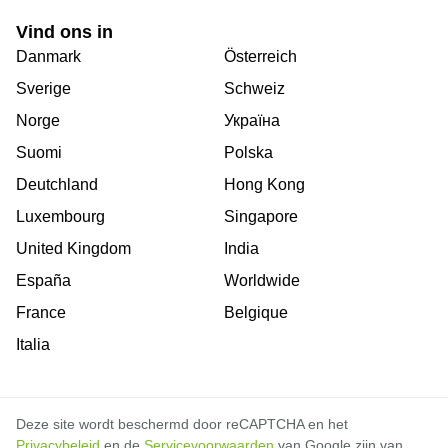
Vind ons in
Danmark
Österreich
Sverige
Schweiz
Norge
Україна
Suomi
Polska
Deutchland
Hong Kong
Luxembourg
Singapore
United Kingdom
India
España
Worldwide
France
Belgique
Italia
Deze site wordt beschermd door reCAPTCHA en het
Privacybeleid
en de
Servicevoorwaarden
van Google zijn van