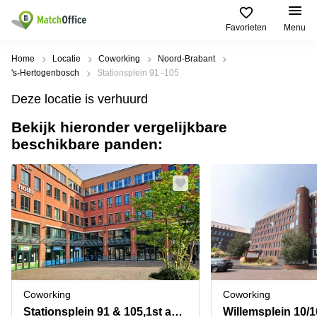
Favorieten
Menu
Huren / Verhuren
Home
Locatie
Coworking
Noord-Brabant
's-Hertogenbosch
Stationsplein 91 -105
Help
Productpagina's
Populaire
Populaire
Deze locatie is verhuurd
Steden
zoekopdrachten
Kantoorruimten
Bekijk hieronder vergelijkbare
Over ons
Alkmaar
Kantoorruimte
beschikbare panden:
Business
in Breda
Centers
Amsterdam
Voeg je kantoorruimte toe
Oost
Kantoor
Flexplekken
huren
Amsterdam
Bergen
Huurprijs
Coworking
Westpoort
op
Spaces
Zoom
Bergen
Log in
Vergaderruimten
op
Kantoor
Zoom
huren
Virtueel
Tiel
Kantoor
Amersfoort
Coworking
Coworking
Kantoor
Bedrijfsruimte
Breda
huren
Stationsplein 91 & 105,1st and 4th floor
Willemsplein 10/