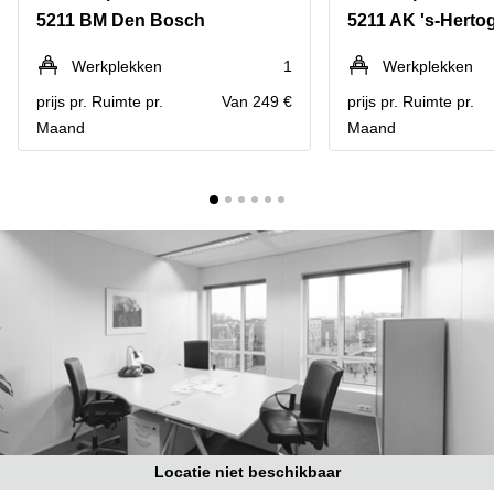
Bodegraven-
5211 BM Den Bosch
5211 AK 's-Hert
Hengelo
Reeuwijk
Hilversum
Business
Werkplekken
1
Werkplekken
center
Hoofddorp
prijs pr. Ruimte pr.
Van 249 €
prijs pr. Ruimte pr.
Arnhem
Maand
Maand
Deventer
Business
center
Rotterdam
Amsterdam
Westpoort
Tiel
Business
Tilburg
center
Hilversum
Zwolle
Business
Amsterdam
center
Westpoort
Den
Haag
Coworking
space
Breda
Locatie niet beschikbaar
Coworking