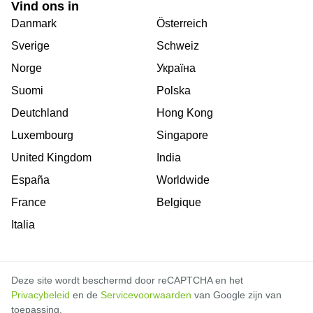
Vind ons in
Danmark
Österreich
Sverige
Schweiz
Norge
Україна
Suomi
Polska
Deutchland
Hong Kong
Luxembourg
Singapore
United Kingdom
India
España
Worldwide
France
Belgique
Italia
Deze site wordt beschermd door reCAPTCHA en het
Privacybeleid
en de
Servicevoorwaarden
van Google zijn van
toepassing.