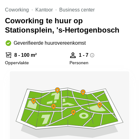
Arnhem
Coworking
Kantoor
Business center
Kantoorruimte
Coworking te huur op
in Arnhem
Stationsplein, 's-Hertogenbosch
Coworking
space
Hilversum
Geverifieerde huurovereenkomst
Coworking
8 - 100 m²
1 - 7
space
Oppervlakte
Personen
Zwolle
Coworking
Haarlem
Kantoor
Huren
in
Hengelo
Bedrijfsruimte
Huren in
Nijmegen