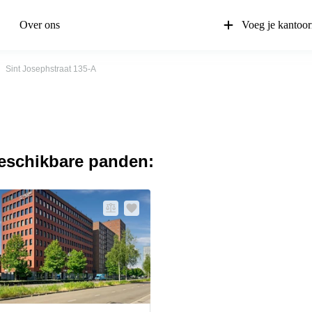
Over ons
Voeg je kantoor
Sint Josephstraat 135-A
beschikbare panden: