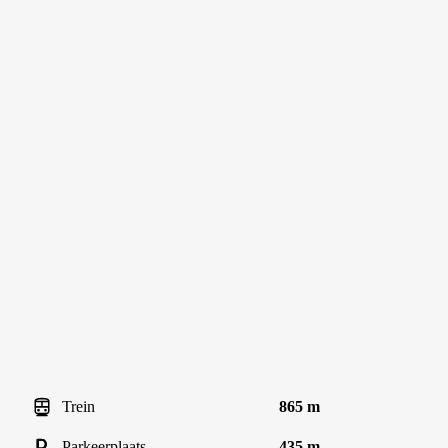
Trein
865 m
Parkeerplaats
435 m