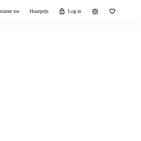
ruimte toe
Huurprijs
Log in