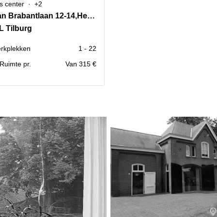
s center
+2
Hart van Brabantlaan 12-14,Het Laken
L Tilburg
rkplekken
1 - 22
. Ruimte pr.
Van 315 €