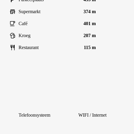
Supermarkt
374 m
Café
401 m
Kroeg
207 m
Restaurant
115 m
Telefoonsysteem
WIFI / Internet