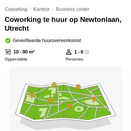
Arnhem
Coworking
Kantoor
Business center
Kantoorruimte
Coworking te huur op Newtonlaan,
in Arnhem
Utrecht
Coworking
space
Hilversum
Geverifieerde huurovereenkomst
Coworking
10 - 90 m²
1 - 6
space
Oppervlakte
Personen
Zwolle
Coworking
Haarlem
Kantoor
Huren
in
Hengelo
Bedrijfsruimte
Huren in
Nijmegen