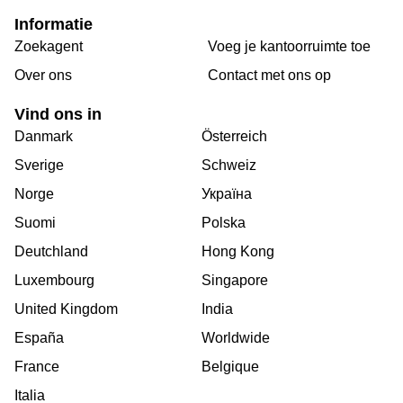
Informatie
Zoekagent
Voeg je kantoorruimte toe
Over ons
Сontact met ons op
Vind ons in
Danmark
Österreich
Sverige
Schweiz
Norge
Україна
Suomi
Polska
Deutchland
Hong Kong
Luxembourg
Singapore
United Kingdom
India
España
Worldwide
France
Belgique
Italia