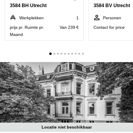
Bodegraven-
3584 BH Utrecht
3584 BV Utrecht
Hengelo
Reeuwijk
Hilversum
Business
Werkplekken
1
Personen
center
Hoofddorp
prijs pr. Ruimte pr.
Van 239 €
Contact for price
Arnhem
Maand
Deventer
Business
center
Rotterdam
Amsterdam
Westpoort
Tiel
Business
Tilburg
center
Hilversum
Zwolle
Business
Amsterdam
center
Westpoort
Den
Haag
Coworking
space
Breda
Locatie niet beschikbaar
Coworking