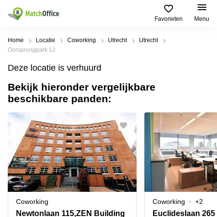
Favorieten
Menu
Huren / Verhuren
Home
Locatie
Coworking
Utrecht
Utrecht
Oorsprongpark 12
Help
Productpagina's
Populaire
Populaire
Deze locatie is verhuurd
Steden
zoekopdrachten
Kantoorruimten
Bekijk hieronder vergelijkbare
Over ons
Alkmaar
Kantoorruimte
beschikbare panden:
Business
in Breda
Centers
Amsterdam
Voeg je kantoorruimte toe
Oost
Kantoor
Flexplekken
huren
Amsterdam
Bergen
Huurprijs
Coworking
Westpoort
op
Spaces
Zoom
Bergen
Log in
Vergaderruimten
op
Kantoor
Zoom
huren
Virtueel
Tiel
Kantoor
Amersfoort
Coworking
Coworking
+2
Kantoor
Bedrijfsruimte
Breda
huren
Newtonlaan 115,ZEN Building
Euclideslaan 265