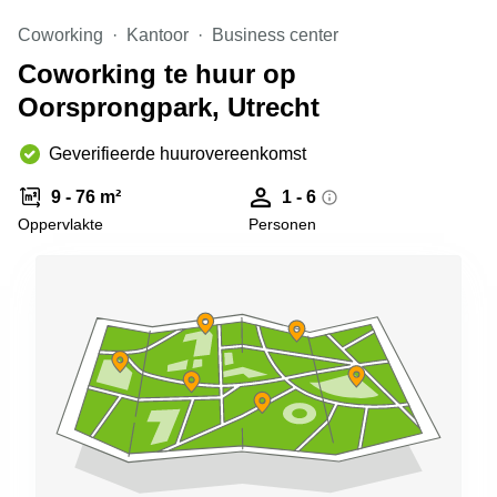
Arnhem
Coworking
Kantoor
Business center
Kantoorruimte
Coworking te huur op
in Arnhem
Oorsprongpark, Utrecht
Coworking
space
Hilversum
Geverifieerde huurovereenkomst
Coworking
9 - 76 m²
1 - 6
space
Oppervlakte
Personen
Zwolle
Coworking
Haarlem
Kantoor
Huren
in
Hengelo
Bedrijfsruimte
Huren in
Nijmegen