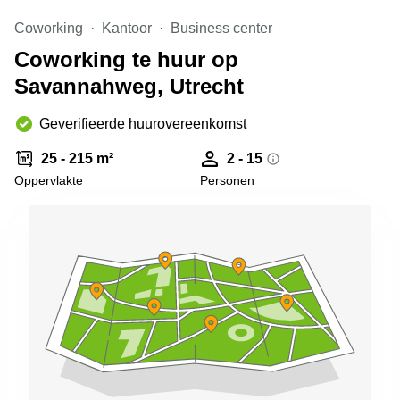
Arnhem
Coworking
Kantoor
Business center
Kantoorruimte
Coworking te huur op
in Arnhem
Savannahweg, Utrecht
Coworking
space
Hilversum
Geverifieerde huurovereenkomst
Coworking
25 - 215 m²
2 - 15
space
Oppervlakte
Personen
Zwolle
Coworking
Haarlem
Kantoor
Huren
in
Hengelo
Bedrijfsruimte
Huren in
Nijmegen