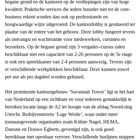
begane grond en de kantoren op de verdiepingen zijn van hoge
kwaliteit. Praktische services die iedere huurder niet tot de core-
business rekent worden dan ook op professionele en
hoogwaardige wijze uitgevoerd. De kantoorlobby is gesitueerd ter
plaatse van de entree van het gebouw. Deze lobby fungeert tevens
als ontvangst en wachtruimte voor medewerkers, cursisten en
bezoekers. Op de begane grond zijn 3 vergader-/cursus zalen
beschikbaar met een capaciteit van 2-26 personen op de 5e etage
is ook een spreekkamer van 2-4 personen aanwezig. Tevens zijn
er verschillende werkplekken beschikbaar. Deze kunnen zowel
per uur als per dagdeel worden gehuurd.
Het prominente kantoorgebouw ‘Savannah Tower’ ligt in het hart
van Nederland op een zichtbare en voor iedereen gemakkelijk te
bereiken locatie langs de A2 ter hoogte van de afslag Noord-ring
Utrecht. Bedrijventerrein ‘Lage Weide’, waar onder meer
toonaangevende organisaties zoals Kühne Nagel, HEMA,
Danone en Douwe Egberts, gevestigd zijn, is ook goed
bereikbaar met openbaar vervoer. Verschillende buslijnen stoppen