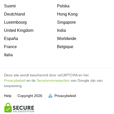
Suomi
Polska
Deutchland
Hong Kong
Luxembourg
Singapore
United Kingdom
India
España
Worldwide
France
Belgique
Italia
Deze site wordt beschermd door reCAPTCHA en het
Privacybeleid
en de
Servicevoorwaarden
van Google zijn van
toepassing.
Help
Copyright
2026
Privacybeleid
vol is
vol is
vol is
vol is
vol is
vol is
vol is
vol is
vol is
vol is