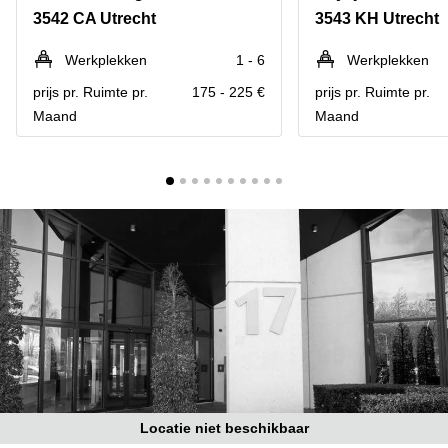
Bodegraven-
3542 CA Utrecht
3543 KH Utrecht
Hengelo
Reeuwijk
Hilversum
Business
Werkplekken
1 - 6
Werkplekken
center
Hoofddorp
prijs pr. Ruimte pr.
175 - 225 €
prijs pr. Ruimte pr.
Arnhem
Maand
Maand
Deventer
Business
center
Rotterdam
Amsterdam
Westpoort
Tiel
Business
Tilburg
center
Hilversum
Zwolle
Business
Amsterdam
center
Westpoort
Den
Haag
Coworking
space
Breda
Locatie niet beschikbaar
Coworking