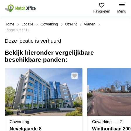
Favorieten
Menu
Huren / Verhuren
Home
Locatie
Coworking
Utrecht
Vianen
Lange Dreef 11
Help
Productpagina's
Populaire
Populaire
Deze locatie is verhuurd
Steden
zoekopdrachten
Kantoorruimten
Bekijk hieronder vergelijkbare
Over ons
Alkmaar
Kantoorruimte
beschikbare panden:
Business
in Breda
Centers
Amsterdam
Voeg je kantoorruimte toe
Oost
Kantoor
Flexplekken
huren
Amsterdam
Bergen
Huurprijs
Coworking
Westpoort
op
Spaces
Zoom
Bergen
Log in
Vergaderruimten
op
Kantoor
Zoom
huren
Virtueel
Tiel
Kantoor
Amersfoort
Coworking
Coworking
+2
Kantoor
Bedrijfsruimte
Breda
huren
Nevelgaarde 8
Winthontlaan 200