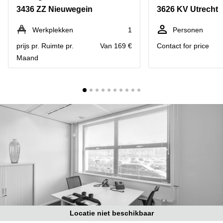
Bodegraven-
3436 ZZ Nieuwegein
3626 KV Utrecht
Hengelo
Reeuwijk
Hilversum
Business
Werkplekken
1
Personen
center
Hoofddorp
prijs pr. Ruimte pr.
Van 169 €
Contact for price
Arnhem
Maand
Deventer
Business
center
Rotterdam
Amsterdam
Westpoort
Tiel
Business
Tilburg
center
Hilversum
Zwolle
Business
Amsterdam
center
Westpoort
Den
Haag
Coworking
space
Breda
Locatie niet beschikbaar
Coworking