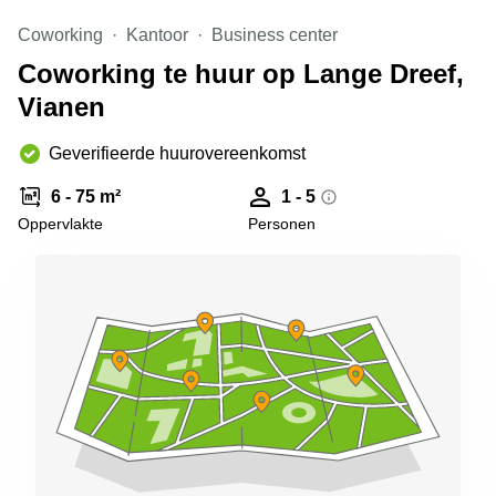
Arnhem
Coworking
Kantoor
Business center
Kantoorruimte
Coworking te huur op Lange Dreef,
in Arnhem
Vianen
Coworking
space
Hilversum
Geverifieerde huurovereenkomst
Coworking
6 - 75 m²
1 - 5
space
Oppervlakte
Personen
Zwolle
Coworking
Haarlem
Kantoor
Huren
in
Hengelo
Bedrijfsruimte
Huren in
Nijmegen