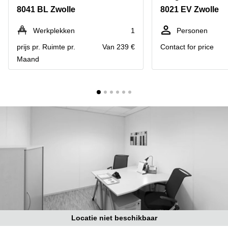
Bodegraven-
8041 BL Zwolle
8021 EV Zwolle
Hengelo
Reeuwijk
Hilversum
Business
Werkplekken
1
Personen
center
Hoofddorp
prijs pr. Ruimte pr.
Van 239 €
Contact for price
Arnhem
Maand
Deventer
Business
center
Rotterdam
Amsterdam
Westpoort
Tiel
Business
Tilburg
center
Hilversum
Zwolle
Business
Amsterdam
center
Westpoort
Den
Haag
Coworking
space
Breda
Locatie niet beschikbaar
Coworking