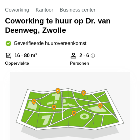
Arnhem
Coworking
Kantoor
Business center
Kantoorruimte
Coworking te huur op Dr. van
in Arnhem
Deenweg, Zwolle
Coworking
space
Hilversum
Geverifieerde huurovereenkomst
Coworking
16 - 80 m²
2 - 6
space
Oppervlakte
Personen
Zwolle
Coworking
Haarlem
Kantoor
Huren
in
Hengelo
Bedrijfsruimte
Huren in
Nijmegen