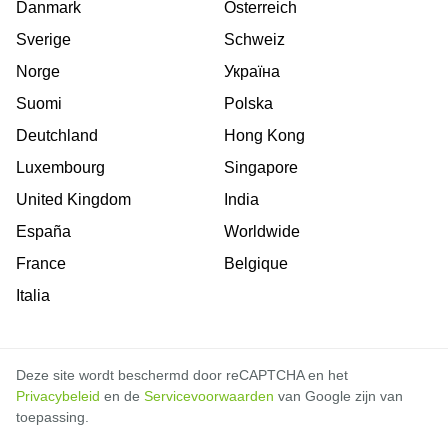
Danmark
Österreich
Sverige
Schweiz
Norge
Україна
Suomi
Polska
Deutchland
Hong Kong
Luxembourg
Singapore
United Kingdom
India
España
Worldwide
France
Belgique
Italia
Deze site wordt beschermd door reCAPTCHA en het
Privacybeleid
en de
Servicevoorwaarden
van Google zijn van
toepassing.