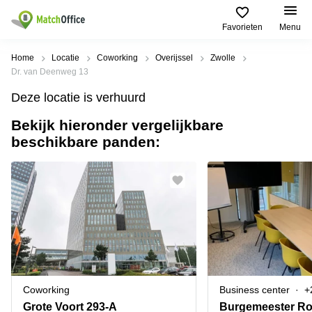
Favorieten
Menu
Huren / Verhuren
Home
Locatie
Coworking
Overijssel
Zwolle
Dr. van Deenweg 13
Help
Productpagina's
Populaire
Populaire
Deze locatie is verhuurd
Steden
zoekopdrachten
Kantoorruimten
Bekijk hieronder vergelijkbare
Over ons
Alkmaar
Kantoorruimte
beschikbare panden:
Business
in Breda
Centers
Amsterdam
Voeg je kantoorruimte toe
Oost
Kantoor
Flexplekken
huren
Amsterdam
Bergen
Huurprijs
Coworking
Westpoort
op
Spaces
Zoom
Bergen
Log in
Vergaderruimten
op
Kantoor
Zoom
huren
Virtueel
Tiel
Kantoor
Amersfoort
Coworking
Business center
+
Kantoor
Bedrijfsruimte
Breda
huren
Grote Voort 293-A
Burgemeester Ro