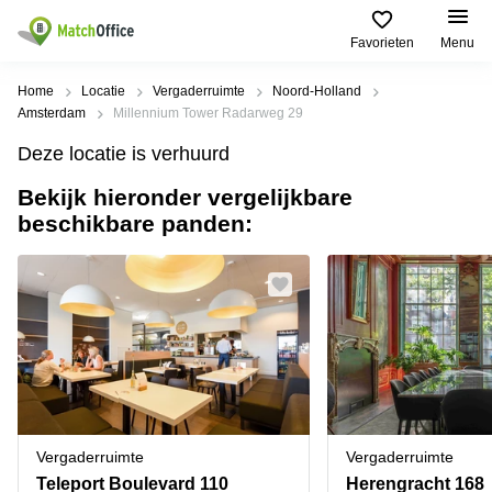
Favorieten
Menu
Huren / Verhuren
Home
Locatie
Vergaderruimte
Noord-Holland
Amsterdam
Millennium Tower Radarweg 29
Help
Productpagina's
Populaire
Populaire
Deze locatie is verhuurd
Steden
zoekopdrachten
Kantoorruimten
Bekijk hieronder vergelijkbare
Over ons
Alkmaar
Kantoorruimte
beschikbare panden:
Business
in Breda
Centers
Amsterdam
Voeg je kantoorruimte toe
Oost
Kantoor
Flexplekken
huren
Amsterdam
Bergen
Huurprijs
Coworking
Westpoort
op
Spaces
Zoom
Bergen
Log in
Vergaderruimten
op
Kantoor
Zoom
huren
Virtueel
Tiel
Kantoor
Amersfoort
Vergaderruimte
Vergaderruimte
Kantoor
Bedrijfsruimte
Breda
huren
Teleport Boulevard 110
Herengracht 168