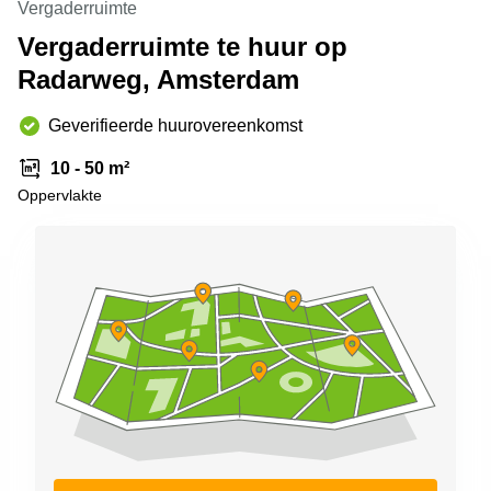
Vergaderruimte
Arnhem
Vergaderruimte te huur op
Kantoorruimte
Radarweg, Amsterdam
in Arnhem
Coworking
Geverifieerde huurovereenkomst
space
Hilversum
10 - 50 m²
Coworking
Oppervlakte
space
Zwolle
Coworking
Haarlem
Kantoor
Huren
in
Hengelo
Bedrijfsruimte
Huren in
Nijmegen