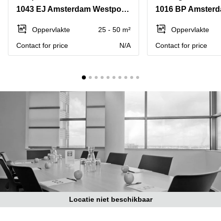
Bodegraven-
1043 EJ Amsterdam Westpoort
1016 BP Amster
Hengelo
Reeuwijk
Hilversum
Business
Oppervlakte
25 - 50 m²
Oppervlakte
center
Hoofddorp
Contact for price
N/A
Contact for price
Arnhem
Deventer
Business
center
Rotterdam
Amsterdam
Westpoort
Tiel
Business
Tilburg
center
Hilversum
Zwolle
Business
Amsterdam
center
Westpoort
Den
Haag
Coworking
space
Locatie niet beschikbaar
Breda
Coworking