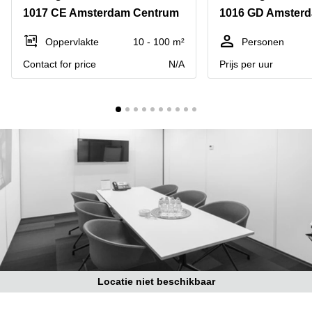
Bodegraven-
1017 CE Amsterdam Centrum
1016 GD Amster
Hengelo
Reeuwijk
Hilversum
Business
Oppervlakte
10 - 100 m²
Personen
center
Hoofddorp
Contact for price
N/A
Prijs per uur
Arnhem
Deventer
Business
center
Rotterdam
Amsterdam
Westpoort
Tiel
Business
Tilburg
center
Hilversum
Zwolle
Business
Amsterdam
center
Westpoort
Den
Haag
Coworking
space
Locatie niet beschikbaar
Breda
Coworking