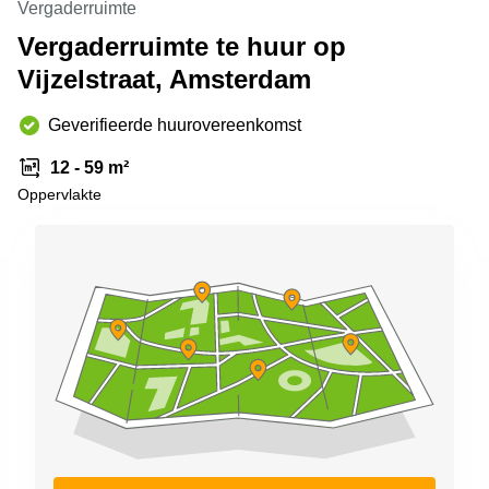
Vergaderruimte
Arnhem
Vergaderruimte te huur op
Kantoorruimte
Vijzelstraat, Amsterdam
in Arnhem
Coworking
Geverifieerde huurovereenkomst
space
Hilversum
12 - 59 m²
Coworking
Oppervlakte
space
Zwolle
Coworking
Haarlem
Kantoor
Huren
in
Hengelo
Bedrijfsruimte
Huren in
Nijmegen