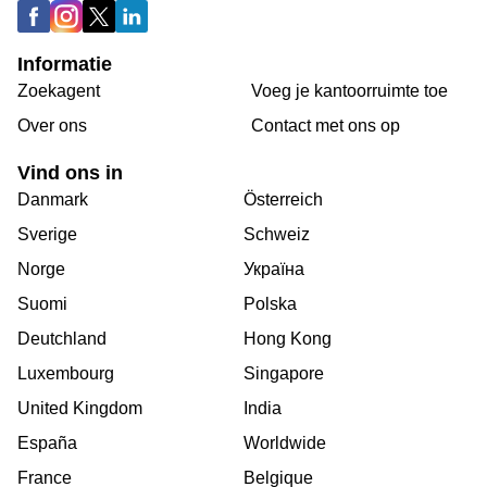
Informatie
Zoekagent
Voeg je kantoorruimte toe
Over ons
Сontact met ons op
Vind ons in
Danmark
Österreich
Sverige
Schweiz
Norge
Україна
Suomi
Polska
Deutchland
Hong Kong
Luxembourg
Singapore
United Kingdom
India
España
Worldwide
France
Belgique