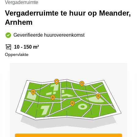
Vergaderruimte
Arnhem
Vergaderruimte te huur op Meander,
Kantoorruimte
Arnhem
in Arnhem
Coworking
Geverifieerde huurovereenkomst
space
Hilversum
10 - 150 m²
Coworking
Oppervlakte
space
Zwolle
Coworking
Haarlem
Kantoor
Huren
in
Hengelo
Bedrijfsruimte
Huren in
Nijmegen