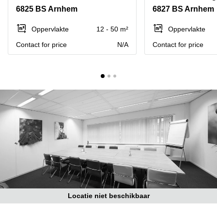
Bodegraven-
6825 BS Arnhem
6827 BS Arnhem
Hengelo
Reeuwijk
Hilversum
Business
Oppervlakte
12 - 50 m²
Oppervlakte
center
Hoofddorp
Contact for price
N/A
Contact for price
Arnhem
Deventer
Business
center
Rotterdam
Amsterdam
Westpoort
Tiel
Business
Tilburg
center
Hilversum
Zwolle
Business
Amsterdam
center
Westpoort
Den
Haag
Coworking
space
Locatie niet beschikbaar
Breda
Coworking