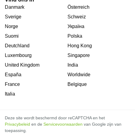
Danmark
Österreich
Sverige
Schweiz
Norge
Україна
Suomi
Polska
Deutchland
Hong Kong
Luxembourg
Singapore
United Kingdom
India
España
Worldwide
France
Belgique
Italia
Deze site wordt beschermd door reCAPTCHA en het
Privacybeleid
en de
Servicevoorwaarden
van Google zijn van
toepassing.