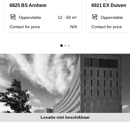
Bodegraven-
6825 BS Arnhem
6921 EX Duiven
Hengelo
Reeuwijk
Hilversum
Business
Oppervlakte
12 - 50 m²
Oppervlakte
center
Hoofddorp
Contact for price
N/A
Contact for price
Arnhem
Deventer
Business
center
Rotterdam
Amsterdam
Westpoort
Tiel
Business
Tilburg
center
Hilversum
Zwolle
Business
Amsterdam
center
Westpoort
Den
Haag
Coworking
space
Locatie niet beschikbaar
Breda
Coworking