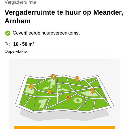
Vergaderruimte
Arnhem
Vergaderruimte te huur op Meander,
Kantoorruimte
Arnhem
in Arnhem
Coworking
Geverifieerde huurovereenkomst
space
Hilversum
10 - 50 m²
Coworking
Oppervlakte
space
Zwolle
Coworking
Haarlem
Kantoor
Huren
in
Hengelo
Bedrijfsruimte
Huren in
Nijmegen