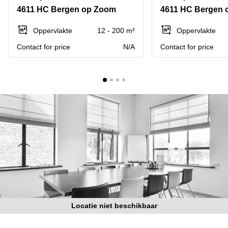
Bodegraven-
4611 HC Bergen op Zoom
4611 HC Bergen 
Hengelo
Reeuwijk
Hilversum
Business
Oppervlakte
12 - 200 m²
Oppervlakte
center
Hoofddorp
Contact for price
N/A
Contact for price
Arnhem
Deventer
Business
center
Rotterdam
Amsterdam
Westpoort
Tiel
Business
Tilburg
center
Hilversum
Zwolle
Business
Amsterdam
center
Westpoort
Den
Haag
Coworking
space
Locatie niet beschikbaar
Breda
Coworking