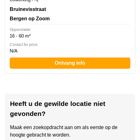
Bruinevisstraat 32, Bergen op Zoom
Bruinevisstraat
Bergen op Zoom
Oppervlakte:
16 - 60 m²
Contact for price:
N/A
Ontvang info
Heeft u de gewilde locatie niet
gevonden?
Maak een zoekopdracht aan om als eerste op de
hoogte gebracht te worden.