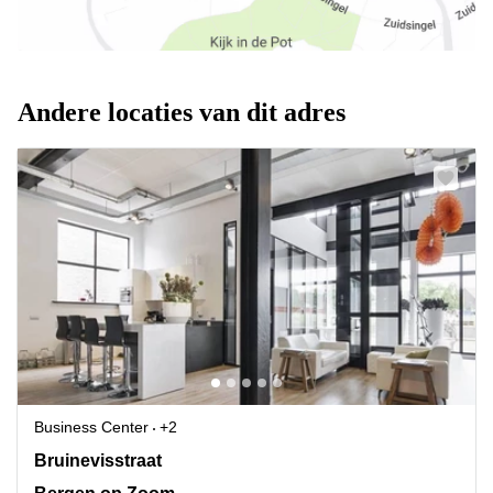
Andere locaties van dit adres
Business Center
+2
Bruinevisstraat 32, Bergen op Zoom
Bruinevisstraat