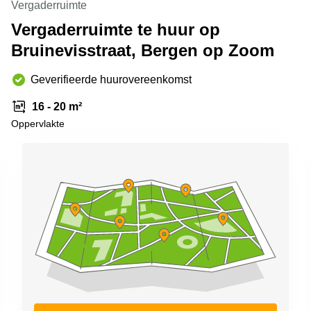
Vergaderruimte
Arnhem
Vergaderruimte te huur op
Kantoorruimte
Bruinevisstraat, Bergen op Zoom
in Arnhem
Coworking
Geverifieerde huurovereenkomst
space
Hilversum
16 - 20 m²
Coworking
Oppervlakte
space
Zwolle
Coworking
Haarlem
Kantoor
Huren
in
Hengelo
Bedrijfsruimte
Huren in
Nijmegen