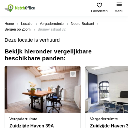
Favorieten
Menu
Huren / Verhuren
Home
Locatie
Vergaderruimte
Noord-Brabant
Bergen op Zoom
Bruinevisstraat 32
Help
Productpagina's
Populaire
Populaire
Deze locatie is verhuurd
Steden
zoekopdrachten
Kantoorruimten
Bekijk hieronder vergelijkbare
Over ons
Alkmaar
Kantoorruimte
beschikbare panden:
Business
in Breda
Centers
Amsterdam
Voeg je kantoorruimte toe
Oost
Kantoor
Flexplekken
huren
Amsterdam
Bergen
Huurprijs
Coworking
Westpoort
op
Spaces
Zoom
Bergen
Log in
Vergaderruimten
op
Kantoor
Zoom
huren
Virtueel
Tiel
Kantoor
Amersfoort
Vergaderruimte
Vergaderruimte
Kantoor
Bedrijfsruimte
Breda
huren
Zuidzijde Haven 39A
Zuidzijde Haven 