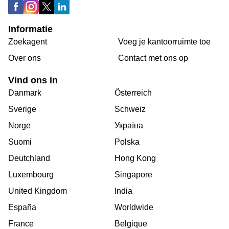
Informatie
Zoekagent
Voeg je kantoorruimte toe
Over ons
Сontact met ons op
Vind ons in
Danmark
Österreich
Sverige
Schweiz
Norge
Україна
Suomi
Polska
Deutchland
Hong Kong
Luxembourg
Singapore
United Kingdom
India
España
Worldwide
France
Belgique