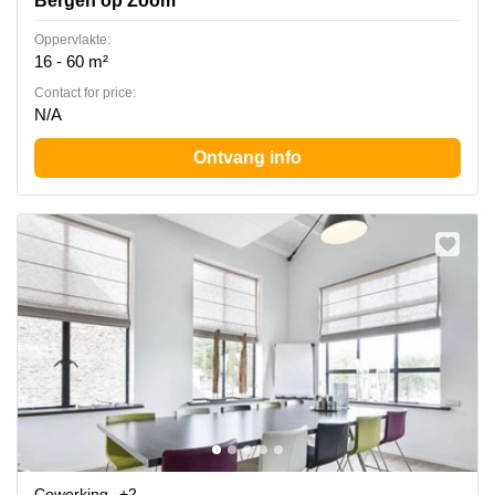
Bergen op Zoom
Oppervlakte:
16 - 60 m²
Contact for price:
N/A
Ontvang info
Coworking
+2