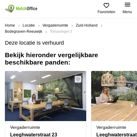
Favorieten
Menu
Huren / Verhuren
Home
Locatie
Vergaderruimte
Zuid-Holland
Bodegraven-Reeuwijk
Tolnasingel 3
Help
Productpagina's
Populaire
Populaire
Deze locatie is verhuurd
Steden
zoekopdrachten
Kantoorruimten
Bekijk hieronder vergelijkbare
Over ons
Alkmaar
Kantoorruimte
beschikbare panden:
Business
in Breda
Centers
Amsterdam
Voeg je kantoorruimte toe
Oost
Kantoor
Flexplekken
huren
Amsterdam
Bergen
Huurprijs
Coworking
Westpoort
op
Spaces
Zoom
Bergen
Log in
Vergaderruimten
op
Kantoor
Zoom
huren
Virtueel
Tiel
Kantoor
Amersfoort
Vergaderruimte
Vergaderruimte
Kantoor
Bedrijfsruimte
Breda
huren
Leeghwaterstraat 23
Leeghwaterstraat