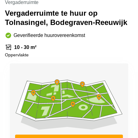
Vergaderruimte
Arnhem
Vergaderruimte te huur op
Kantoorruimte
Tolnasingel, Bodegraven-Reeuwijk
in Arnhem
Coworking
Geverifieerde huurovereenkomst
space
Hilversum
10 - 30 m²
Coworking
Oppervlakte
space
Zwolle
Coworking
Haarlem
Kantoor
Huren
in
Hengelo
Bedrijfsruimte
Huren in
Nijmegen