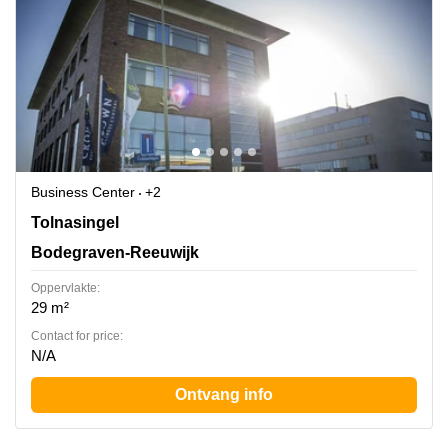
Business Center
+2
Tolnasingel 3, Bodegraven-Reeuwijk
Tolnasingel
Bodegraven-Reeuwijk
Oppervlakte:
29 m²
Contact for price:
N/A
Ontvang info