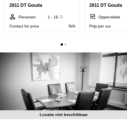
Bodegraven-
2811 DT Gouda
2811 DT Gouda
Hengelo
Reeuwijk
Hilversum
Business
Personen
1 - 16
Oppervlakte
center
Hoofddorp
Contact for price
N/A
Prijs per uur
Arnhem
Deventer
Business
center
Rotterdam
Amsterdam
Westpoort
Tiel
Business
Tilburg
center
Hilversum
Zwolle
Business
Amsterdam
center
Westpoort
Den
Haag
Coworking
space
Locatie niet beschikbaar
Breda
Coworking