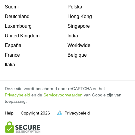
Suomi
Polska
Deutchland
Hong Kong
Luxembourg
Singapore
United Kingdom
India
España
Worldwide
France
Belgique
Italia
Deze site wordt beschermd door reCAPTCHA en het
Privacybeleid
en de
Servicevoorwaarden
van Google zijn van
toepassing.
Help
Copyright
2026
Privacybeleid
vol is
vol is
vol is