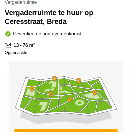
Vergaderruimte
Arnhem
Vergaderruimte te huur op
Kantoorruimte
Ceresstraat, Breda
in Arnhem
Coworking
Geverifieerde huurovereenkomst
space
Hilversum
13 - 76 m²
Coworking
Oppervlakte
space
Zwolle
Coworking
Haarlem
Kantoor
Huren
in
Hengelo
Bedrijfsruimte
Huren in
Nijmegen