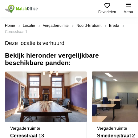
Favorieten
Menu
Huren / Verhuren
Home
Locatie
Vergaderruimte
Noord-Brabant
Breda
Ceresstraat 1
Help
Productpagina's
Populaire
Populaire
Deze locatie is verhuurd
Steden
zoekopdrachten
Kantoorruimten
Bekijk hieronder vergelijkbare
Over ons
Alkmaar
Kantoorruimte
beschikbare panden:
Business
in Breda
Centers
Amsterdam
Voeg je kantoorruimte toe
Oost
Kantoor
Flexplekken
huren
Amsterdam
Bergen
Huurprijs
Coworking
Westpoort
op
Spaces
Zoom
Bergen
Log in
Vergaderruimten
op
Kantoor
Zoom
huren
Virtueel
Tiel
Kantoor
Amersfoort
Vergaderruimte
Vergaderruimte
Kantoor
Bedrijfsruimte
Breda
huren
Ceresstraat 13
Smederijstraat 2