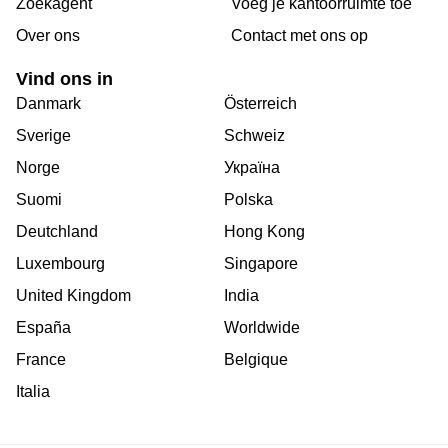
Zoekagent
Voeg je kantoorruimte toe
Over ons
Сontact met ons op
Vind ons in
Danmark
Österreich
Sverige
Schweiz
Norge
Україна
Suomi
Polska
Deutchland
Hong Kong
Luxembourg
Singapore
United Kingdom
India
España
Worldwide
France
Belgique
Italia