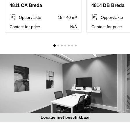
Bodegraven-
4811 CA Breda
4814 DB Breda
Hengelo
Reeuwijk
Hilversum
Business
Oppervlakte
15 - 40 m²
Oppervlakte
center
Hoofddorp
Contact for price
N/A
Contact for price
Arnhem
Deventer
Business
center
Rotterdam
Amsterdam
Westpoort
Tiel
Business
Tilburg
center
Hilversum
Zwolle
Business
Amsterdam
center
Westpoort
Den
Haag
Coworking
space
Locatie niet beschikbaar
Breda
Coworking