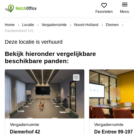
Favorieten
Menu
Huren / Verhuren
Home
Locatie
Vergaderruimte
Noord-Holland
Diemen
Dalsteindreef 141
Help
Productpagina's
Populaire
Populaire
Deze locatie is verhuurd
Steden
zoekopdrachten
Kantoorruimten
Bekijk hieronder vergelijkbare
Over ons
Alkmaar
Kantoorruimte
beschikbare panden:
Business
in Breda
Centers
Amsterdam
Voeg je kantoorruimte toe
Oost
Kantoor
Flexplekken
huren
Amsterdam
Bergen
Huurprijs
Coworking
Westpoort
op
Spaces
Zoom
Bergen
Log in
Vergaderruimten
op
Kantoor
Zoom
huren
Virtueel
Tiel
Kantoor
Amersfoort
Vergaderruimte
Vergaderruimte
Kantoor
Bedrijfsruimte
Breda
huren
Diemerhof 42
De Entree 99-197