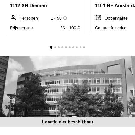
Bodegraven-
1112 XN Diemen
1101 HE Amsterd
Hengelo
Reeuwijk
Hilversum
Business
Personen
1 - 50
Oppervlakte
center
Hoofddorp
Prijs per uur
23 - 100 €
Contact for price
Arnhem
Deventer
Business
center
Rotterdam
Amsterdam
Westpoort
Tiel
Business
Tilburg
center
Hilversum
Zwolle
Business
Amsterdam
center
Westpoort
Den
Haag
Coworking
space
Locatie niet beschikbaar
Breda
Coworking