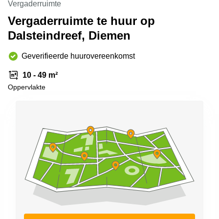
Vergaderruimte
Arnhem
Vergaderruimte te huur op
Kantoorruimte
Dalsteindreef, Diemen
in Arnhem
Coworking
Geverifieerde huurovereenkomst
space
Hilversum
10 - 49 m²
Coworking
Oppervlakte
space
Zwolle
Coworking
Haarlem
Kantoor
Huren
in
Hengelo
Bedrijfsruimte
Huren in
Nijmegen