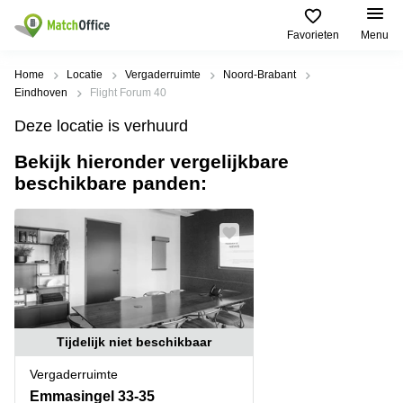
Favorieten
Menu
Huren / Verhuren
Home
Locatie
Vergaderruimte
Noord-Brabant
Eindhoven
Flight Forum 40
Help
Productpagina's
Populaire
Populaire
Deze locatie is verhuurd
Steden
zoekopdrachten
Kantoorruimten
Bekijk hieronder vergelijkbare
Over ons
Alkmaar
Kantoorruimte
beschikbare panden:
Business
in Breda
Centers
Amsterdam
Voeg je kantoorruimte toe
Oost
Kantoor
Flexplekken
huren
Amsterdam
Bergen
Huurprijs
Coworking
Westpoort
op
Spaces
Zoom
Bergen
Log in
Vergaderruimten
op
Kantoor
Zoom
huren
Virtueel
Tijdelijk niet beschikbaar
Tiel
Kantoor
Amersfoort
Vergaderruimte
Kantoor
Bedrijfsruimte
Breda
huren
Emmasingel 33-35