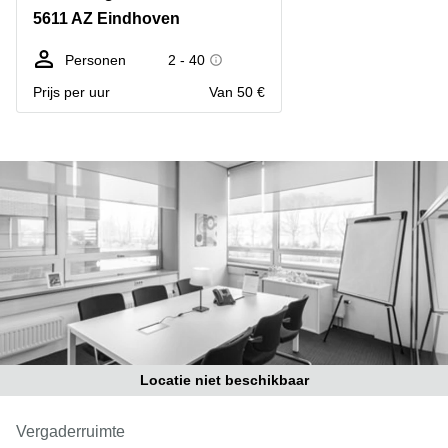
Bodegraven-
5611 AZ Eindhoven
Hengelo
Reeuwijk
Hilversum
Business
Personen
2 - 40
center
Hoofddorp
Prijs per uur
Van 50 €
Arnhem
Deventer
Business
center
Rotterdam
Amsterdam
Westpoort
Tiel
Business
Tilburg
center
Hilversum
Zwolle
Business
Amsterdam
center
Westpoort
Den
Haag
Coworking
Locatie niet beschikbaar
space
Breda
Vergaderruimte
Coworking