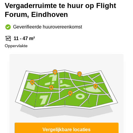
Vergaderruimte te huur op Flight
Arnhem
Forum, Eindhoven
Kantoorruimte
in Arnhem
Geverifieerde huurovereenkomst
Coworking
space
11 - 47 m²
Hilversum
Oppervlakte
Coworking
space
Zwolle
Coworking
Haarlem
Kantoor
Huren
in
Hengelo
Bedrijfsruimte
Huren in
Nijmegen
Vergelijkbare locaties